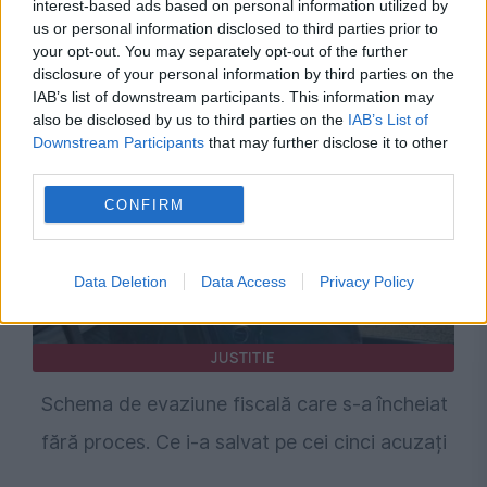
interest-based ads based on personal information utilized by
us or personal information disclosed to third parties prior to
your opt-out. You may separately opt-out of the further
Recomandările noastre
disclosure of your personal information by third parties on the
IAB’s list of downstream participants. This information may
also be disclosed by us to third parties on the
IAB’s List of
Downstream Participants
that may further disclose it to other
third parties.
CONFIRM
Data Deletion
Data Access
Privacy Policy
JUSTITIE
Schema de evaziune fiscală care s-a încheiat
fără proces. Ce i-a salvat pe cei cinci acuzați