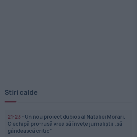
Stiri calde
21:23
-
Un nou proiect dubios al Nataliei Morari.
O echipă pro-rusă vrea să înveţe jurnaliştii „să
gândească critic”