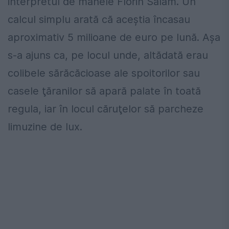
interpretul de manele Florin Salam. Un
calcul simplu arată că aceştia încasau
aproximativ 5 milioane de euro pe lună. Aşa
s-a ajuns ca, pe locul unde, altădată erau
colibele sărăcăcioase ale spoitorilor sau
casele ţăranilor să apară palate în toată
regula, iar în locul căruţelor să parcheze
limuzine de lux.