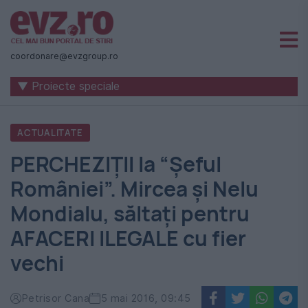
Știri
naționale
coordonare@evzgroup.ro
și
▼ Proiecte speciale
internaționale
|
ACTUALITATE
România
PERCHEZIŢII la “Şeful
-
României”. Mircea şi Nelu
Evenimentul
Mondialu, săltaţi pentru
Zilei
AFACERI ILEGALE cu fier
vechi
Petrisor Cana
5 mai 2016, 09:45