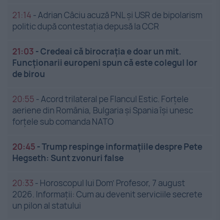
21:14
-
Adrian Câciu acuză PNL și USR de bipolarism
politic după contestația depusă la CCR
21:03
-
Credeai că birocrația e doar un mit.
Funcționarii europeni spun că este colegul lor
de birou
20:55
-
Acord trilateral pe Flancul Estic. Forțele
aeriene din România, Bulgaria și Spania își unesc
forțele sub comanda NATO
20:45
-
Trump respinge informațiile despre Pete
Hegseth: Sunt zvonuri false
20:33
-
Horoscopul lui Dom’ Profesor, 7 august
2026. Informații: Cum au devenit serviciile secrete
un pilon al statului