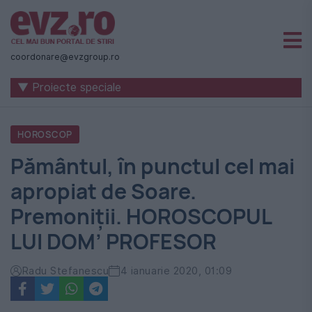
Știri
naționale
coordonare@evzgroup.ro
și
▼ Proiecte speciale
internaționale
|
HOROSCOP
România
Pământul, în punctul cel mai
-
apropiat de Soare.
Evenimentul
Premoniții. HOROSCOPUL
Zilei
LUI DOM’ PROFESOR
Radu Stefanescu
4 ianuarie 2020, 01:09