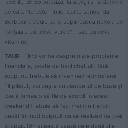
răcelile de Bobotează, la alergii şi la durerile
de cap. Nu este nimic foarte serios, dar,
Berbecii trebuie să-şi suplinească nevoia de
ronţăială cu „ceva verde” – sau cu ceva
vitamine.
TAUR
Fiind vorba despre nişte probleme
financiare, poate de bani cheltuiţi fără
scop, nu trebuie să înveninezi atmosfera!
Fii plăcut, vorbeşte cu zâmbetul pe buze şi
toată lumea o să fie de acord! În acest
weekend trebuie să faci mai mult efort
decât în mod obişnuit ca să realizezi ce ţi-ai
propus. Din această cauză cele două zile