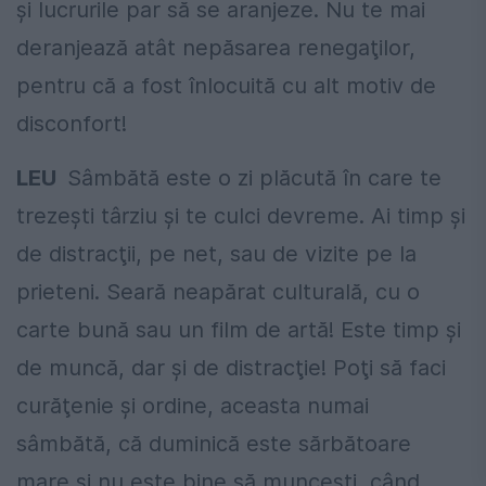
şi lucrurile par să se aranjeze. Nu te mai
deranjează atât nepăsarea renegaţilor,
pentru că a fost înlocuită cu alt motiv de
disconfort!
LEU
Sâmbătă este o zi plăcută în care te
trezeşti târziu şi te culci devreme. Ai timp şi
de distracţii, pe net, sau de vizite pe la
prieteni. Seară neapărat culturală, cu o
carte bună sau un film de artă! Este timp şi
de muncă, dar şi de distracţie! Poţi să faci
curăţenie şi ordine, aceasta numai
sâmbătă, că duminică este sărbătoare
mare şi nu este bine să munceşti, când