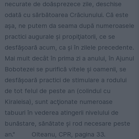
necurate de doăsprezece zile, deschise
odată cu sărbătoarea Crăciunului. Că este
aşa, ne putem da seama după numeroasele
practici augurale şi propiţiatorii, ce se
desfăşoară acum, ca şi în zilele precedente.
Mai mult decât în prima zi a anului, în Ajunul
Bobotezei se purifică vitele şi oamenii, se
desfăşoară practici de stimulare a rodului
de tot felul de peste an (colindul cu
Kiraleisa), sunt acţionate numeroase
tabuuri în vederea atingerii nivelului de
bunăstare, sănătate şi rod necesare peste
an." Olteanu, CPR, pagina 33.