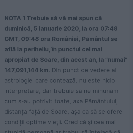
NOTA 1 Trebuie să vă mai spun că
duminică, 5 ianuarie 2020, la ora
07:48
GMT, 09:48 ora României,
Pământul se
află la periheliu, în punctul cel mai
apropiat de Soare, din acest an, la ”numai”
147,091,144 km.
Din punct de vedere al
astrologiei care contează, nu este nicio
interpretare, dar trebuie să ne minunăm
cum s-au potrivit toate, axa Pământului,
distanța față de Soare, așa ca să se ofere
condiții optime vieții. Cred că și cea mai
stupidă persoană ar trebui să înțelagă că