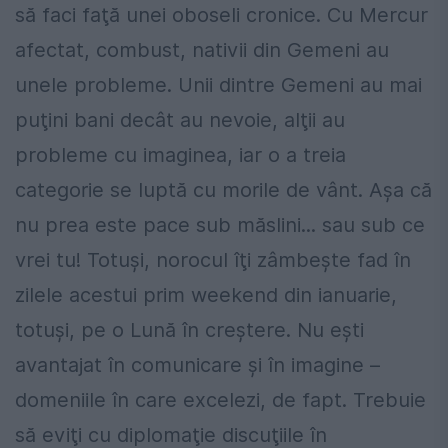
să faci faţă unei oboseli cronice. Cu Mercur
afectat, combust, nativii din Gemeni au
unele probleme. Unii dintre Gemeni au mai
puţini bani decât au nevoie, alţii au
probleme cu imaginea, iar o a treia
categorie se luptă cu morile de vânt. Aşa că
nu prea este pace sub măslini... sau sub ce
vrei tu! Totuşi, norocul îţi zâmbeşte fad în
zilele acestui prim weekend din ianuarie,
totuşi, pe o Lună în creştere. Nu eşti
avantajat în comunicare şi în imagine –
domeniile în care excelezi, de fapt. Trebuie
să eviţi cu diplomaţie discuţiile în