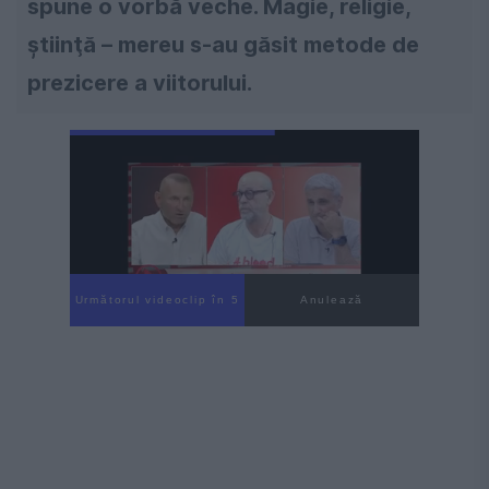
spune o vorbă veche. Magie, religie,
ştiinţă – mereu s-au găsit metode de
prezicere a viitorului.
Următorul videoclip în 4
Anulează