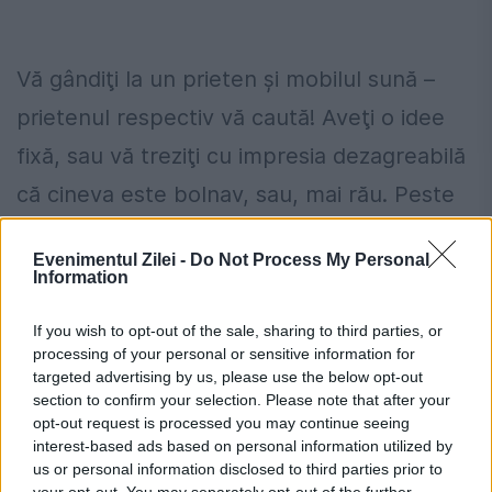
Vă gândiţi la un prieten şi mobilul sună –
prietenul respectiv vă caută! Aveţi o idee
fixă, sau vă treziţi cu impresia dezagreabilă
că cineva este bolnav, sau, mai rău. Peste
câteva ore, se confirmă! Aveţi senzaţia
Evenimentul Zilei -
Do Not Process My Personal
ciudată de „déjà vu”?
Information
Ei bine, prin anii 1930, psihologul american
If you wish to opt-out of the sale, sharing to third parties, or
processing of your personal or sensitive information for
Joseph Rhine de la Universitatea Duke, din
targeted advertising by us, please use the below opt-out
Durham, Carolina de Nord, Statele Unite, a
section to confirm your selection. Please note that after your
opt-out request is processed you may continue seeing
obţinut o bursă ca să studieze capacitatea
interest-based ads based on personal information utilized by
us or personal information disclosed to third parties prior to
umană de a prevede viitorul, premoniţia.
your opt-out. You may separately opt-out of the further