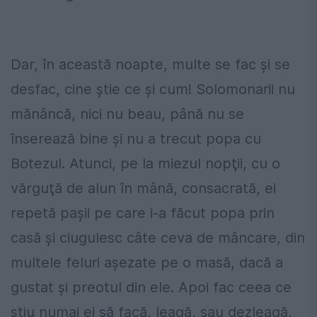
Dar, în această noapte, multe se fac şi se
desfac, cine ştie ce şi cum! Solomonarii nu
mănâncă, nici nu beau, până nu se
înserează bine şi nu a trecut popa cu
Botezul. Atunci, pe la miezul nopţii, cu o
vărguţă de alun în mână, consacrată, ei
repetă paşii pe care i-a făcut popa prin
casă şi ciugulesc câte ceva de mâncare, din
multele feluri aşezate pe o masă, dacă a
gustat şi preotul din ele. Apoi fac ceea ce
ştiu numai ei să facă, leagă, sau dezleagă,