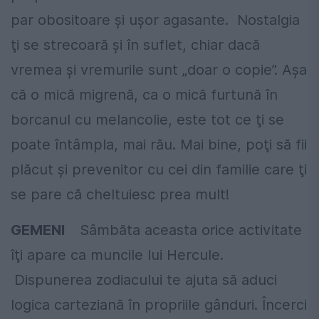
par obositoare şi uşor agasante. Nostalgia
ţi se strecoară şi în suflet, chiar dacă
vremea şi vremurile sunt „doar o copie”. Aşa
că o mică migrenă, ca o mică furtună în
borcanul cu melancolie, este tot ce ţi se
poate întâmpla, mai rău. Mai bine, poţi să fii
plăcut şi prevenitor cu cei din familie care ţi
se pare că cheltuiesc prea mult!
GEMENI
Sâmbăta aceasta orice activitate
îţi apare ca muncile lui Hercule.
Dispunerea zodiacului te ajuta să aduci
logica carteziană în propriile gânduri. Încerci