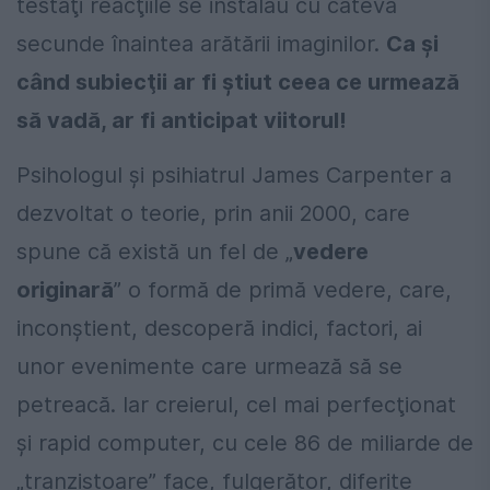
testaţi reacţiile se instalau cu câteva
secunde înaintea arătării imaginilor.
Ca şi
când subiecţii ar fi ştiut ceea ce urmează
să vadă, ar fi anticipat viitorul!
Psihologul şi psihiatrul James Carpenter a
dezvoltat o teorie, prin anii 2000, care
spune că există un fel de „
vedere
originară
” o formă de primă vedere, care,
inconştient, descoperă indici, factori, ai
unor evenimente care urmează să se
petreacă. Iar creierul, cel mai perfecţionat
şi rapid computer, cu cele 86 de miliarde de
„tranzistoare” face, fulgerător, diferite