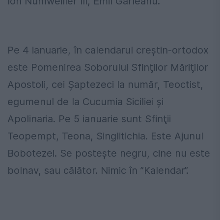
Ion Numweiller III, Emil Gârleanu.
Pe 4 ianuarie, în calendarul creștin-ortodox
este Pomenirea Soborului Sfinţilor Măriţilor
Apostoli, cei Şaptezeci la număr, Teoctist,
egumenul de la Cucumia Siciliei și
Apolinaria. Pe 5 ianuarie sunt Sfinţii
Teopempt, Teona, Singlitichia. Este Ajunul
Bobotezei. Se posteşte negru, cine nu este
bolnav, sau călător. Nimic în ”Kalendar”.