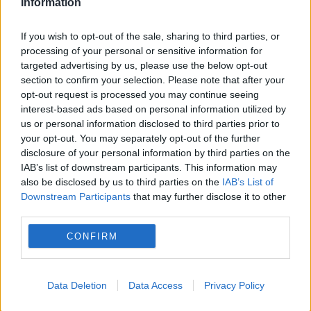
Information
If you wish to opt-out of the sale, sharing to third parties, or
processing of your personal or sensitive information for
targeted advertising by us, please use the below opt-out
section to confirm your selection. Please note that after your
opt-out request is processed you may continue seeing
SOCIAL
interest-based ads based on personal information utilized by
us or personal information disclosed to third parties prior to
Noi detalii în cazul româncei acuzate de
your opt-out. You may separately opt-out of the further
disclosure of your personal information by third parties on the
spionaj pentru Rusia. Anchetatorii verifică un
IAB’s list of downstream participants. This information may
also be disclosed by us to third parties on the
IAB’s List of
posibil plan de asasinat
Downstream Participants
that may further disclose it to other
third parties.
CONFIRM
Data Deletion
Data Access
Privacy Policy