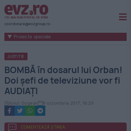
Știri
naționale
coordonare@evzgroup.ro
și
internaționale
▼ Proiecte speciale
|
România
JUSTITIE
-
BOMBĂ în dosarul lui Orban!
Evenimentul
Doi șefi de televiziune vor fi
Zilei
AUDIAȚI
Ionut Gogean
9 octombrie 2017, 18:29
COMENTEAZĂ ȘTIREA