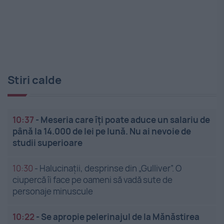
Stiri calde
10:37
-
Meseria care îți poate aduce un salariu de
până la 14.000 de lei pe lună. Nu ai nevoie de
studii superioare
10:30
-
Halucinații, desprinse din „Gulliver”. O
ciupercă îi face pe oameni să vadă sute de
personaje minuscule
10:22
-
Se apropie pelerinajul de la Mănăstirea