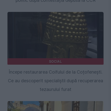
politic după contestația depusă la CCR
SOCIAL
Începe restaurarea Coifului de la Coțofenești.
Ce au descoperit specialiștii după recuperarea
tezaurului furat