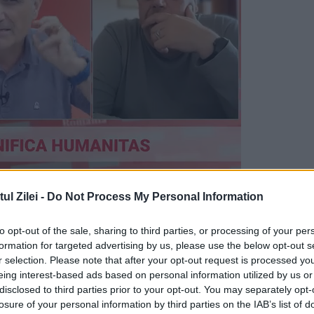
de crestin, primim har, asa si odata cu
l Zilei -
Do Not Process My Personal Information
se pierde harul", a răspuns preotul".
to opt-out of the sale, sharing to third parties, or processing of your per
pre Har in chestiunea buletinelor biometrice.
formation for targeted advertising by us, please use the below opt-out s
r selection. Please note that after your opt-out request is processed y
ea Sinodului din Creta", a mai mărturisit Părinte
eing interest-based ads based on personal information utilized by us or
disclosed to third parties prior to your opt-out. You may separately opt-
losure of your personal information by third parties on the IAB’s list of