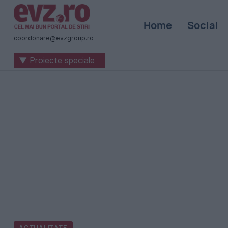
Știri
Home
Social
naționale
coordonare@evzgroup.ro
și
▼ Proiecte speciale
internaționale
|
România
-
Evenimentul
Zilei