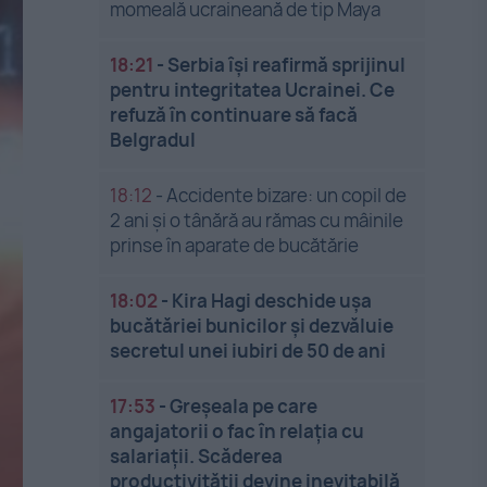
momeală ucraineană de tip Maya
18:21
-
Serbia își reafirmă sprijinul
pentru integritatea Ucrainei. Ce
refuză în continuare să facă
Belgradul
18:12
-
Accidente bizare: un copil de
2 ani și o tânără au rămas cu mâinile
prinse în aparate de bucătărie
18:02
-
Kira Hagi deschide ușa
bucătăriei bunicilor și dezvăluie
secretul unei iubiri de 50 de ani
17:53
-
Greșeala pe care
angajatorii o fac în relația cu
salariații. Scăderea
productivității devine inevitabilă