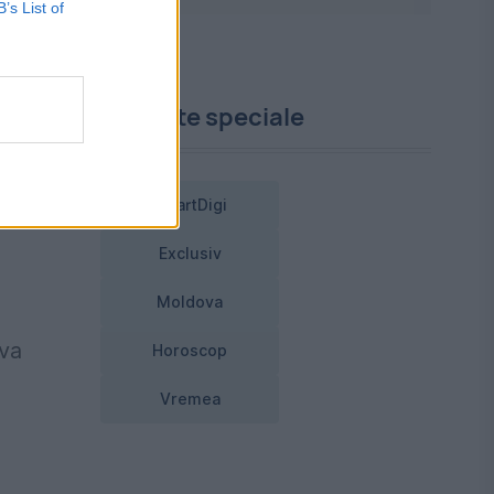
B’s List of
ui
h.
.
Proiecte speciale
SmartDigi
or
Exclusiv
Moldova
 va
Horoscop
Vremea