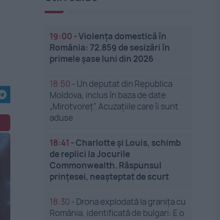
19:00
-
Violența domestică în
România: 72.859 de sesizări în
primele șase luni din 2026
18:50
-
Un deputat din Republica
Moldova, inclus în baza de date
„Mirotvoreț”. Acuzațiile care îi sunt
aduse
18:41
-
Charlotte și Louis, schimb
de replici la Jocurile
Commonwealth. Răspunsul
prințesei, neașteptat de scurt
18:30
-
Drona explodată la granița cu
România, identificată de bulgari: E o