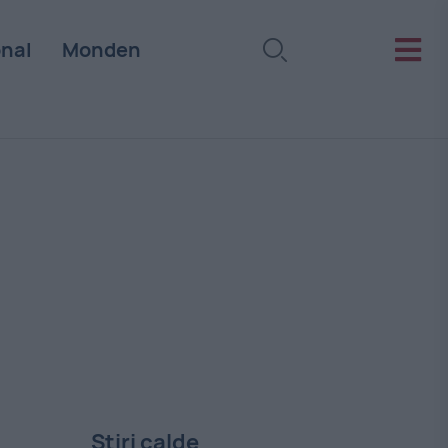
onal
Monden
Stiri calde