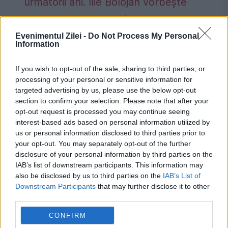
următorii ani. Ilie Bolojan vorbește
despre ratingul României: Sper să
Evenimentul Zilei -
Do Not Process My Personal
putem trece la o perspectivă stabilă
Information
Cât contribuie România la economia
If you wish to opt-out of the sale, sharing to third parties, or
Uniunii Europene. Eurostat a publicat un
processing of your personal or sensitive information for
nou clasament pentru 2025
targeted advertising by us, please use the below opt-out
section to confirm your selection. Please note that after your
opt-out request is processed you may continue seeing
interest-based ads based on personal information utilized by
us or personal information disclosed to third parties prior to
your opt-out. You may separately opt-out of the further
gauri negre
plasma
stiinta
disclosure of your personal information by third parties on the
IAB’s list of downstream participants. This information may
also be disclosed by us to third parties on the
IAB’s List of
Downstream Participants
that may further disclose it to other
third parties.
CONFIRM