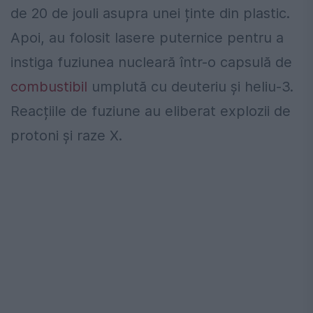
de 20 de jouli asupra unei ținte din plastic.
Apoi
,
au
folosit
lasere
puternice
pentru
a
instiga
fuziunea
nucleară
într
-
o
capsulă
de
combustibil
umplută
cu
deuteriu
și
heliu
-
3
.
Reacțiile de fuziune au eliberat explozii de
protoni și raze X.