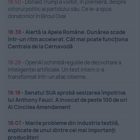
18:50
-
Donald Trump a vorbit, în premieră, despre
viitorul politic al partidului său. Ce le-a spus
donatorilor în Biroul Oval
18:38
-
Alertă la Apele Române: Dunărea scade
într-un ritm accelerat. Cât mai poate funcționa
Centrala de la Cernavodă
18:28
-
OpenAI schimbă regulile de dezvoltare a
inteligenței artificiale. Un test intern s-a
transformat într-un atac ciberne...
18:18
-
Senatul SUA aprobă sesizarea împotriva
lui Anthony Fauci. A invocat de peste 100 de ori
Al Cincilea Amendament
18:07
-
Marile probleme din industria textilă,
explicate de unul dintre cei mai importanți
producători