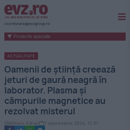
Știri
naționale
coordonare@evzgroup.ro
și
▼ Proiecte speciale
internaționale
|
ACTUALITATE
România
Oamenii de știință creează
-
jeturi de gaură neagră în
Evenimentul
laborator. Plasma și
Zilei
câmpurile magnetice au
rezolvat misterul
Militaru Adrian
7 septembrie 2024, 15:51