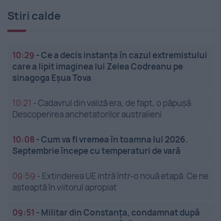
Stiri calde
10:29
-
Ce a decis instanța în cazul extremistului
care a lipit imaginea lui Zelea Codreanu pe
sinagoga Eșua Tova
10:21
-
Cadavrul din valiză era, de fapt, o păpușă.
Descoperirea anchetatorilor australieni
10:08
-
Cum va fi vremea în toamna lui 2026.
Septembrie începe cu temperaturi de vară
09:59
-
Extinderea UE intră într-o nouă etapă. Ce ne
așteaptă în viitorul apropiat
09:51
-
Militar din Constanța, condamnat după