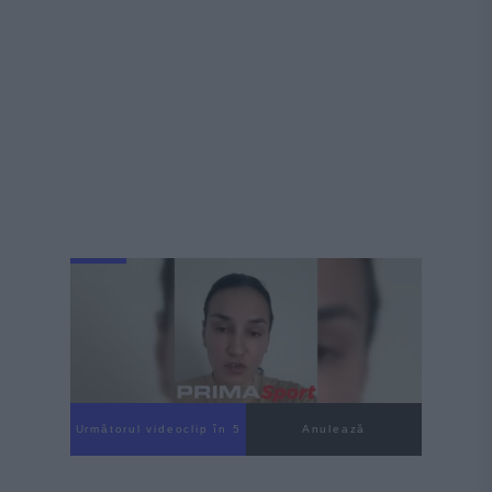
Următorul videoclip în 4
Anulează