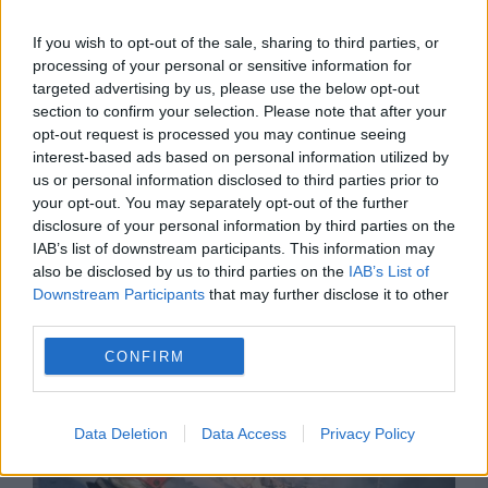
If you wish to opt-out of the sale, sharing to third parties, or
processing of your personal or sensitive information for
targeted advertising by us, please use the below opt-out
section to confirm your selection. Please note that after your
opt-out request is processed you may continue seeing
interest-based ads based on personal information utilized by
us or personal information disclosed to third parties prior to
your opt-out. You may separately opt-out of the further
disclosure of your personal information by third parties on the
IAB’s list of downstream participants. This information may
SOCIAL
also be disclosed by us to third parties on the
IAB’s List of
Downstream Participants
that may further disclose it to other
A crezut că vorbește cu BNR și Poliția. O
third parties.
femeie și-a transferat toate economiile, după
CONFIRM
ce a primit documente falsificate cu AI
Data Deletion
Data Access
Privacy Policy