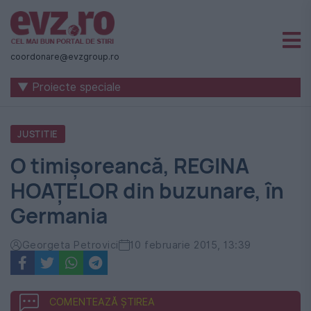
Știri
naționale
coordonare@evzgroup.ro
și
▼ Proiecte speciale
internaționale
|
JUSTITIE
România
O timișoreancă, REGINA
-
HOAȚELOR din buzunare, în
Evenimentul
Germania
Zilei
Georgeta Petrovici
10 februarie 2015, 13:39
COMENTEAZĂ ȘTIREA