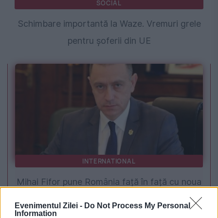
SOCIAL
Schimbare importantă la Waze. Vremuri grele
pentru șoferii din UE
INTERNATIONAL
Mihai Fifor pune România față în față cu noua
realitate geopolitică: Bucureștiul a luat o
Evenimentul Zilei -
Do Not Process My Personal
Information
pauză de la a conta