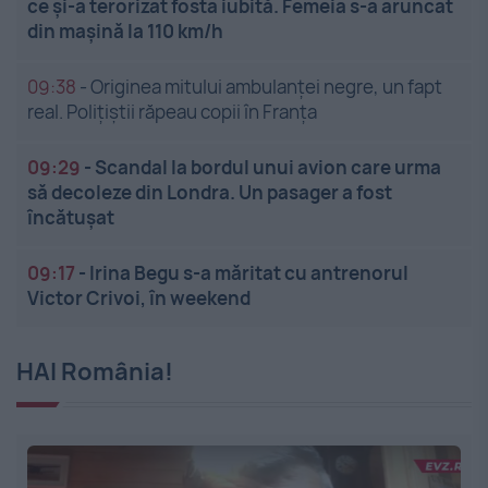
ce și-a terorizat fosta iubită. Femeia s-a aruncat
din mașină la 110 km/h
09:38
-
Originea mitului ambulanței negre, un fapt
real. Polițiștii răpeau copii în Franța
09:29
-
Scandal la bordul unui avion care urma
să decoleze din Londra. Un pasager a fost
încătușat
09:17
-
Irina Begu s-a măritat cu antrenorul
Victor Crivoi, în weekend
HAI România!