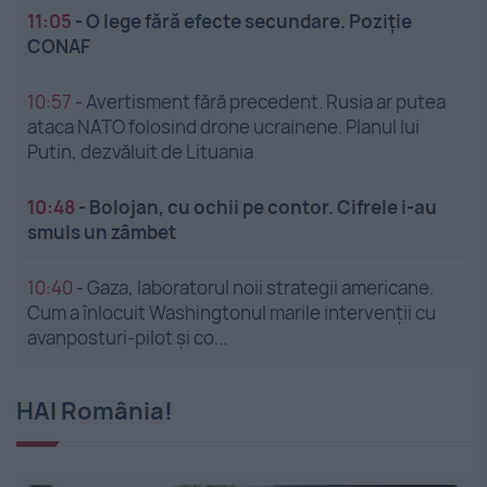
11:05
-
O lege fără efecte secundare. Poziție
CONAF
10:57
-
Avertisment fără precedent. Rusia ar putea
ataca NATO folosind drone ucrainene. Planul lui
Putin, dezvăluit de Lituania
10:48
-
Bolojan, cu ochii pe contor. Cifrele i-au
smuls un zâmbet
10:40
-
Gaza, laboratorul noii strategii americane.
Cum a înlocuit Washingtonul marile intervenții cu
avanposturi-pilot și co...
HAI România!