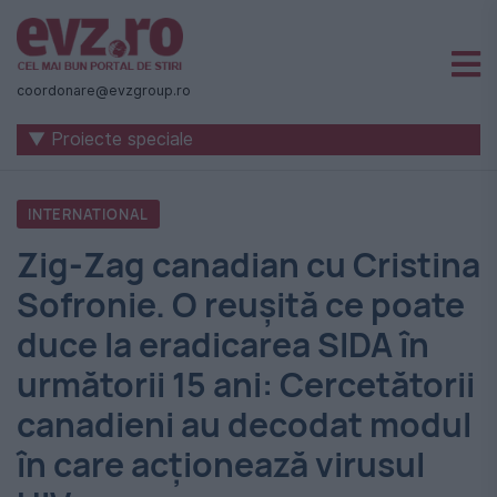
Știri
naționale
coordonare@evzgroup.ro
și
▼ Proiecte speciale
internaționale
|
INTERNATIONAL
România
Zig-Zag canadian cu Cristina
-
Sofronie. O reușită ce poate
Evenimentul
duce la eradicarea SIDA în
Zilei
următorii 15 ani: Cercetătorii
canadieni au decodat modul
în care acționează virusul