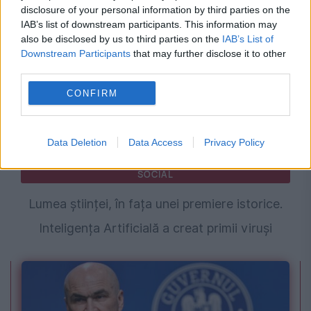
noastră
disclosure of your personal information by third parties on the
IAB’s list of downstream participants. This information may
also be disclosed by us to third parties on the
IAB’s List of
Downstream Participants
that may further disclose it to other
third parties.
CONFIRM
Data Deletion
Data Access
Privacy Policy
SOCIAL
Lumea științei, în fața unei premiere istorice.
Inteligența Artificială a creat primii viruși