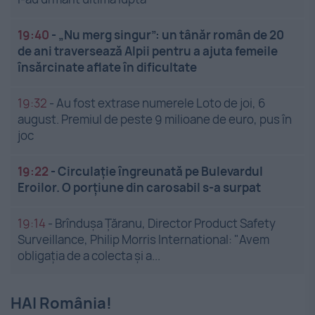
19:40
-
„Nu merg singur”: un tânăr român de 20
de ani traversează Alpii pentru a ajuta femeile
însărcinate aflate în dificultate
19:32
-
Au fost extrase numerele Loto de joi, 6
august. Premiul de peste 9 milioane de euro, pus în
joc
19:22
-
Circulație îngreunată pe Bulevardul
Eroilor. O porțiune din carosabil s-a surpat
19:14
-
Brîndușa Țăranu, Director Product Safety
Surveillance, Philip Morris International: "Avem
obligația de a colecta și a...
HAI România!