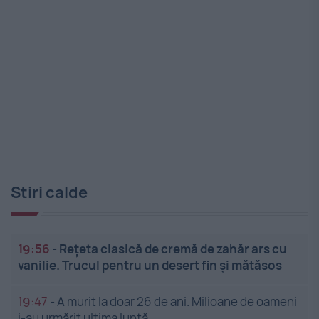
Stiri calde
19:56
-
Rețeta clasică de cremă de zahăr ars cu
vanilie. Trucul pentru un desert fin și mătăsos
19:47
-
A murit la doar 26 de ani. Milioane de oameni
i-au urmărit ultima luptă