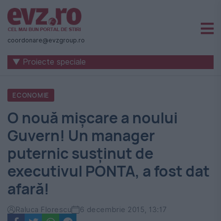
Știri
naționale
coordonare@evzgroup.ro
și
▼ Proiecte speciale
internaționale
|
ECONOMIE
România
O nouă mișcare a noului
-
Guvern! Un manager
Evenimentul
puternic susținut de
Zilei
executivul PONTA, a fost dat
afară!
Raluca Florescu
6 decembrie 2015, 13:17