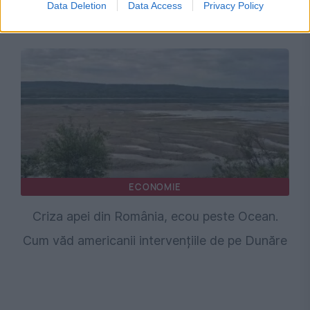
Data Deletion
Data Access
Privacy Policy
să scoatem din priză
ECONOMIE
Criza apei din România, ecou peste Ocean.
Cum văd americanii intervențiile de pe Dunăre