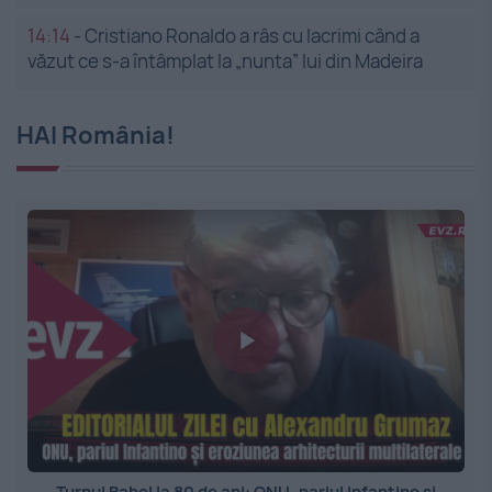
14:14
-
Cristiano Ronaldo a râs cu lacrimi când a
văzut ce s-a întâmplat la „nunta” lui din Madeira
HAI România!
Turnul Babel la 80 de ani: ONU, pariul Infantino și