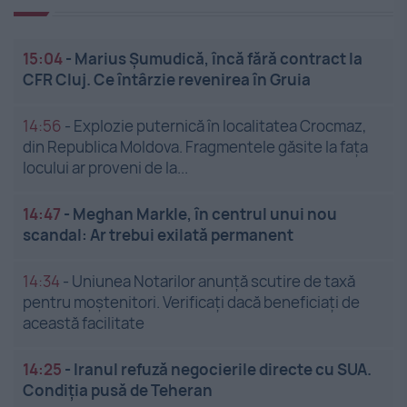
15:04
-
Marius Șumudică, încă fără contract la
CFR Cluj. Ce întârzie revenirea în Gruia
14:56
-
Explozie puternică în localitatea Crocmaz,
din Republica Moldova. Fragmentele găsite la fața
locului ar proveni de la...
14:47
-
Meghan Markle, în centrul unui nou
scandal: Ar trebui exilată permanent
14:34
-
Uniunea Notarilor anunță scutire de taxă
pentru moștenitori. Verificați dacă beneficiați de
această facilitate
14:25
-
Iranul refuză negocierile directe cu SUA.
Condiția pusă de Teheran