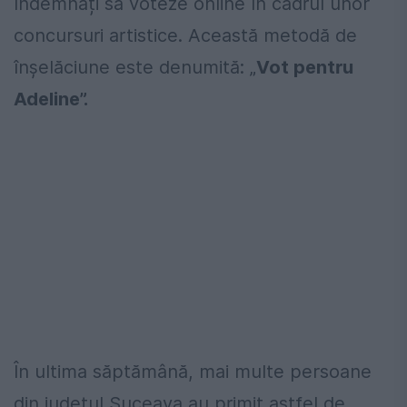
îndemnați să voteze online în cadrul unor
concursuri artistice. Această metodă de
înșelăciune este denumită: „
Vot pentru
Adeline”.
În ultima săptămână, mai multe persoane
din județul Suceava au primit astfel de