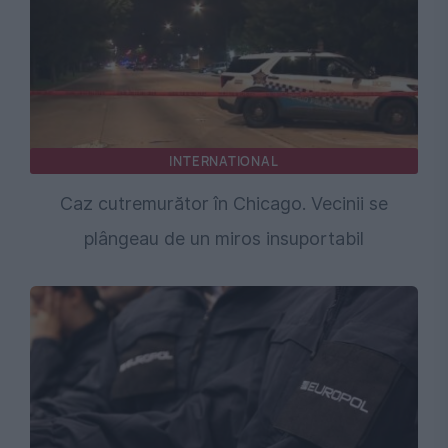
INTERNATIONAL
Caz cutremurător în Chicago. Vecinii se
plângeau de un miros insuportabil