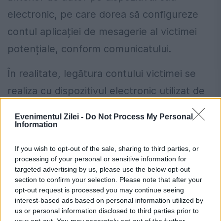
electronic, pe care dorea să configureze
contul aplicației de mesagerie al victimei
potențiale, conform comunicatului.
În realitate, legătura contului victimei se
realiza cu dispozitivul electronic utilizat de
autor, nu în scopul participării la sondaj.
Evenimentul Zilei -
Do Not Process My Personal
Odată ce victima introduce codul PIN
Information
generat, autorul finalizează configurarea și
If you wish to opt-out of the sale, sharing to third parties, or
conectarea contului victimei pe dispozitivul
processing of your personal or sensitive information for
targeted advertising by us, please use the below opt-out
său electronic, ulterior restricționând
section to confirm your selection. Please note that after your
opt-out request is processed you may continue seeing
accesul victimei la propriul cont.
interest-based ads based on personal information utilized by
us or personal information disclosed to third parties prior to
Sfaturile polițiștilor pentru a te
your opt-out. You may separately opt-out of the further