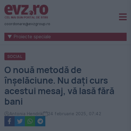
Știri
naționale
coordonare@evzgroup.ro
și
▼ Proiecte speciale
internaționale
|
SOCIAL
România
O nouă metodă de
-
înșelăciune. Nu dați curs
Evenimentul
acestui mesaj, vă lasă fără
Zilei
bani
Antonia Hendrik
24 februarie 2025, 07:42