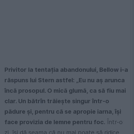
Privitor la tentația abandonului, Bellow i-a
răspuns lui Stern astfel:
„Eu nu aş arunca
încă prosopul. O mică glumă, ca să fiu mai
clar. Un bătrîn trăieşte singur într-o
pădure şi, pentru că se apropie iarna, îşi
face provizia de lemne pentru foc.
Într-o
zi, îşi dă seama că nu mai poate să ridice