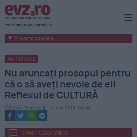
Știri
naționale
coordonare@evzgroup.ro
și
▼ Proiecte speciale
internaționale
|
INVITATII EVZ
România
Nu aruncați prosopul pentru
-
că o să aveți nevoie de el!
Evenimentul
Reflexul de CULTURĂ
Zilei
Sever Voinescu
15 mai 2018, 00:00
COMENTEAZĂ ȘTIREA