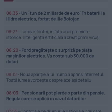
08:35
-
Un "tun de 2 miliarde de euro" în baterii la
Hidroelectrica, forțat de Ilie Bolojan
08:27
-
Lumea științei, în fața unei premiere
istorice. Inteligența Artificială a creat primii viruși
08:20
-
Ford pregătește o surpriză pe piața
mașinilor electrice. Va costa sub 30.000 de
dolari
08:12
-
Noua apariție a lui Trump a aprins internetul.
Toată lumea vorbește despre același detaliu
08:03
-
Pensionarii pot pierde o parte din pensie.
Regula care se aplică în cazul datoriilor
07:55
-
Controale pe drumurile naționale. Cei care