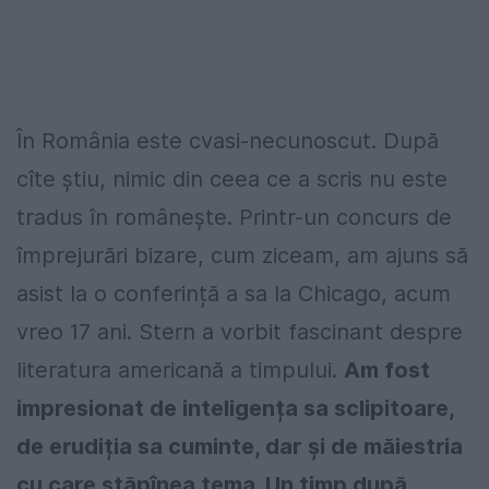
În România este cvasi-necunoscut. După
cîte știu, nimic din ceea ce a scris nu este
tradus în românește. Printr-un concurs de
împrejurări bizare, cum ziceam, am ajuns să
asist la o conferință a sa la Chicago, acum
vreo 17 ani. Stern a vorbit fascinant despre
literatura americană a timpului.
Am fost
impresionat de inteligența sa sclipitoare,
de erudiția sa cuminte, dar și de măiestria
cu care stăpînea tema. Un timp după