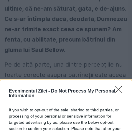
ultime, că ne-am săturat, gata, e de-ajuns.
Ce s-ar întîmpla dacă, deodată, Dumnezeu
ne-ar trimite exact ceea ce spunem? Am
fenta, cu abilitate, precum bătrînul din
gluma lui Saul Bellow.
Pe de altă parte, una dintre percepțiile nu
foarte corecte asupra bătrîneții este aceea
că e un fel de antecameră a morții. Cicero
Evenimentul Zilei -
Do Not Process My Personal
contrazice această prejudecată, amintindu-
Information
ne că nu există o vîrstă a morții: mor
If you wish to opt-out of the sale, sharing to third parties, or
oamenii în putere, mor tinerii, mor
processing of your personal or sensitive information for
targeted advertising by us, please use the below opt-out
adolescenții, ba chiar, vai!, mor și pruncii.
section to confirm your selection. Please note that after your