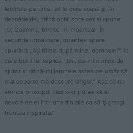
lemnele pe umăr să le care acasă şi, în
deznădejde, ridică ochii spre cer şi spune:
„O, Doamne, trimite-mi moartea!” În
secunda următoare, moartea apare
spunînd: „Aţi trimis după mine, domnule?”, la
care bătrînul replică: „Da, dă-mi o mînă de
ajutor şi ridică-mi lemnele astea pe umăr că
mai departe mă descurc singur.” Aşa că nu
arunca prosopul căci s-ar putea să ai
nevoie de el într-una din zile ca să-ţi ştergi
fruntea inspirată.”