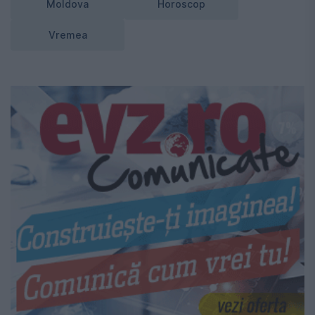
Moldova
Horoscop
Vremea