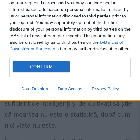
opt-out request is processed you may continue seeing
Un gînd medieval spunea că din clipa în
interest-based ads based on personal information utilized by
care te naști ești la un pas de moarte,
us or personal information disclosed to third parties prior to
your opt-out. You may separately opt-out of the further
niciodată departe de ea. Statistic, îmi veți
disclosure of your personal information by third parties on the
IAB’s list of downstream participants. This information may
spune, bătrînii mor mai mult. Dar nu vi se
also be disclosed by us to third parties on the
IAB’s List of
pare că lucrul cu argumentul statistic cînd
Downstream Participants
that may further disclose it to other
third parties.
vorba de moarte e o prostie? Nu vi se pare
CONFIRM
că a gîndi despre propria moarte privind
tabele statistice este cel puțin caraghios?
Data Deletion
Data Access
Privacy Policy
Sper că cititorii acestui colț de pagină sînt
suficient de inteligenți și de cultivați să știe
că moartea nu este o statistică, după cum
nici viața nu este.