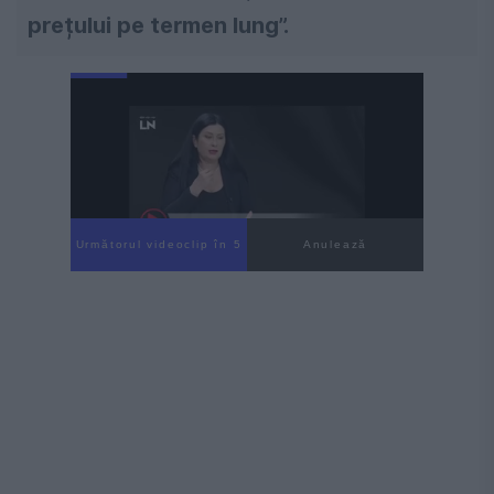
prețului pe termen lung”.
Următorul videoclip în 4
Anulează