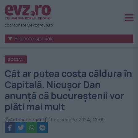
Știri
naționale
coordonare@evzgroup.ro
și
▼ Proiecte speciale
internaționale
|
SOCIAL
România
Cât ar putea costa căldura în
-
Capitală. Nicușor Dan
Evenimentul
anunță că bucureștenii vor
Zilei
plăti mai mult
Antonia Hendrik
1 octombrie 2024, 13:09