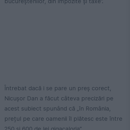
bucureștenilor, din impozite și taxe”.
Întrebat dacă i se pare un preș corect,
Nicușor Dan a făcut câteva precizări pe
acest subiect spunând că „în România,
prețul pe care oamenii îl plătesc este între
250 și 600 de lei gigacaloria”.