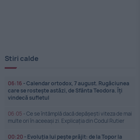
Stiri calde
06:16
-
Calendar ortodox, 7 august. Rugăciunea
care se rostește astăzi, de Sfânta Teodora. Îți
vindecă sufletul
06:05
-
Ce se întâmplă dacă depășești viteza de mai
multe ori în aceeași zi. Explicația din Codul Rutier
00:20
-
Evoluția lui pește prăjit: de la Topor la