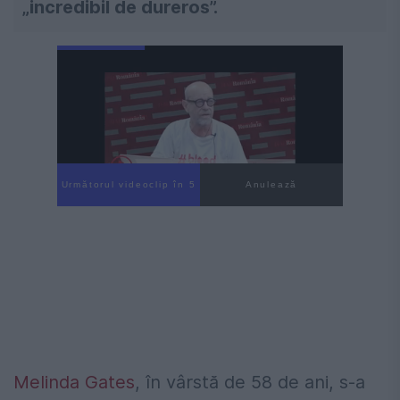
„incredibil de dureros”.
Următorul videoclip în 4
Anulează
Melinda Gates
, în vârstă de 58 de ani, s-a