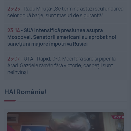
23:23
-
Radu Miruță: „Se termină astăzi scufundarea
celor două barje, sunt măsuri de siguranţă”
23:14
-
SUA intensifică presiunea asupra
Moscovei. Senatorii americani au aprobat noi
sancțiuni majore împotriva Rusiei
23:07
-
UTA - Rapid, 0-0. Meci fără sare și piper la
Arad. Gazdele rămân fără victorie, oaspeții sunt
neînvinși
HAI România!