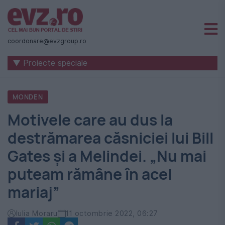
Știri
naționale
coordonare@evzgroup.ro
și
▼ Proiecte speciale
internaționale
|
MONDEN
România
Motivele care au dus la
-
destrămarea căsniciei lui Bill
Evenimentul
Gates și a Melindei. „Nu mai
Zilei
puteam rămâne în acel
mariaj”
Iulia Moraru
11 octombrie 2022, 06:27