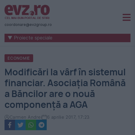
Știri
naționale
coordonare@evzgroup.ro
și
▼ Proiecte speciale
internaționale
|
ECONOMIE
România
Modificări la vârf în sistemul
-
financiar. Asociaţia Română
Evenimentul
a Băncilor are o nouă
Zilei
componenţă a AGA
Carmen Andrei
6 aprilie 2017, 17:23