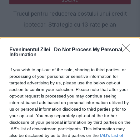
SOCIAL
Trucul pentru reducerea costului unui credit
ipotecar. Strategia cu 13 rate pe an
Evenimentul Zilei -
Do Not Process My Personal
Information
If you wish to opt-out of the sale, sharing to third parties, or
processing of your personal or sensitive information for
targeted advertising by us, please use the below opt-out
section to confirm your selection. Please note that after your
opt-out request is processed you may continue seeing
ECONOMIE
interest-based ads based on personal information utilized by
us or personal information disclosed to third parties prior to
Rate mai mari din cauza ROBOR. Cum pot
your opt-out. You may separately opt-out of the further
disclosure of your personal information by third parties on the
cere despăgubiri clienții băncilor sancționate
IAB’s list of downstream participants. This information may
also be disclosed by us to third parties on the
IAB’s List of