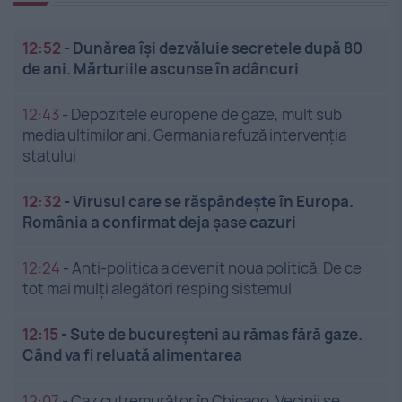
12:52
-
Dunărea își dezvăluie secretele după 80
de ani. Mărturiile ascunse în adâncuri
12:43
-
Depozitele europene de gaze, mult sub
media ultimilor ani. Germania refuză intervenția
statului
12:32
-
Virusul care se răspândește în Europa.
România a confirmat deja șase cazuri
12:24
-
Anti-politica a devenit noua politică. De ce
tot mai mulți alegători resping sistemul
12:15
-
Sute de bucureșteni au rămas fără gaze.
Când va fi reluată alimentarea
12:07
-
Caz cutremurător în Chicago. Vecinii se