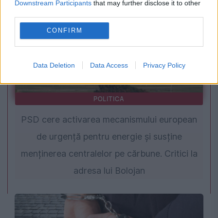
Downstream Participants
that may further disclose it to other
third parties.
CONFIRM
Data Deletion
Data Access
Privacy Policy
POLITICA
PSD cere activarea mecanismului european
de urgență pentru energie și susține
menținerea centralelor pe cărbune. Critici la
adresa lui Bolojan