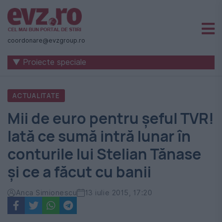
Știri
naționale
coordonare@evzgroup.ro
și
▼ Proiecte speciale
internaționale
|
ACTUALITATE
România
Mii de euro pentru șeful TVR!
-
Iată ce sumă intră lunar în
Evenimentul
conturile lui Stelian Tănase
Zilei
și ce a făcut cu banii
Anca Simionescu
13 iulie 2015, 17:20