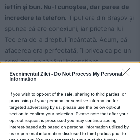
ieftin și bun. Nu-l cunoștea, dar părea de
încredere la telefon.
Tipul era din Brașov și
spunea că are conexiuni, iar prietena lui
Teo era de-a dreptul încântată. Acum, că
afacerea era perfectată, îl privea ca pe un
semi-zeu pe tânărul inconștient.
Evenimentul Zilei -
Do Not Process My Personal
Și iată că a venit și ziua cea mare! Teo a luat
Information
mașina cumpărată de părinți și s-a dus să
If you wish to opt-out of the sale, sharing to third parties, or
cumpere marfa, în parcarea unui mall din
processing of your personal or sensitive information for
targeted advertising by us, please use the below opt-out
estul Bucureștiului.
section to confirm your selection. Please note that after your
opt-out request is processed you may continue seeing
Cei din anturaj au venit și ei cu o mașină,
interest-based ads based on personal information utilized by
us or personal information disclosed to third parties prior to
dar au parcat la câteva sute de metri
your opt-out. You may separately opt-out of the further