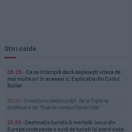
Stiri calde
06:05
-
Ce se întâmplă dacă depășești viteza de
mai multe ori în aceeași zi. Explicația din Codul
Rutier
00:20
-
Evoluția lui pește prăjit: de la Topor la
profesorul de ”finanțe comportamentale”
23:55
-
Destinația turistică mortală: locul din
Europa unde peste o sută de turiști își pierd viața