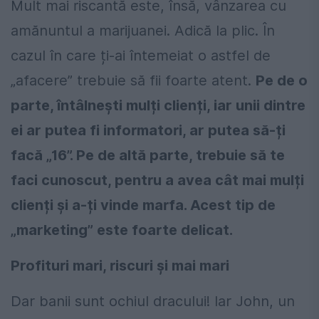
Mult mai riscantă este, însă, vânzarea cu
amănuntul a marijuanei. Adică la plic. În
cazul în care ți-ai întemeiat o astfel de
„afacere” trebuie să fii foarte atent.
Pe de o
parte, întâlnești mulți clienți, iar unii dintre
ei ar putea fi informatori, ar putea să-ți
facă „16”. Pe de altă parte, trebuie să te
faci cunoscut, pentru a avea cât mai mulți
clienți și a-ți vinde marfa. Acest tip de
„marketing” este foarte delicat.
Profituri mari, riscuri și mai mari
Dar banii sunt ochiul dracului! Iar John, un