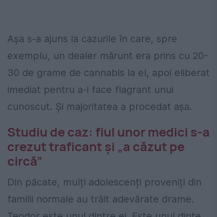
Așa s-a ajuns la cazurile în care, spre
exemplu, un dealer mărunt era prins cu 20-
30 de grame de cannabis la el, apoi eliberat
imediat pentru a-i face flagrant unui
cunoscut. Și majoritatea a procedat așa.
Studiu de caz: fiul unor medici s-a
crezut traficant și „a căzut pe
circă”
Din păcate, mulți adolescenți proveniți din
familii normale au trăit adevărate drame.
Teodor este unul dintre ei. Este unul dinte