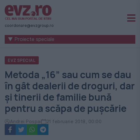
Știri
naționale
coordonare@evzgroup.ro
și
▼ Proiecte speciale
internaționale
|
EVZ SPECIAL
România
Metoda „16” sau cum se dau
-
în gât dealerii de droguri, dar
Evenimentul
și tinerii de familie bună
Zilei
pentru a scăpa de pușcărie
Andrei Pospai
21 februarie 2018, 00:00