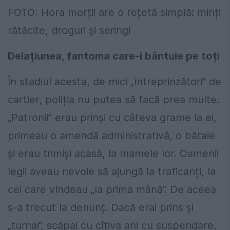
FOTO: Hora morții are o rețetă simplă: minți
rătăcite, droguri și seringi
Delațiunea, fantoma care-i bântuie pe toți
În stadiul acesta, de mici „întreprinzători” de
cartier, poliția nu putea să facă prea multe.
„Patronii” erau prinși cu câteva grame la ei,
primeau o amendă administrativă, o bătaie
și erau trimiși acasă, la mamele lor. Oamenii
legii aveau nevoie să ajungă la traficanți, la
cei care vindeau „la prima mână”. De aceea
s-a trecut la denunț. Dacă erai prins și
„turnai”, scăpai cu cîțiva ani cu suspendare.