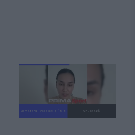
Următorul videoclip în 4
Anulează