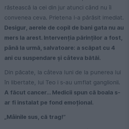
răstească la cei din jur atunci când nu îi
convenea ceva. Prietena l-a părăsit imediat.
Desigur, aerele de copil de bani gata nu au
mers la arest. Intervenția părinților a fost,
până la urmă, salvatoare: a scăpat cu 4
ani cu suspendare și câteva bătăi.
Din păcate, la câteva luni de la punerea lui
în libertate, lui Teo i s-au umflat ganglionii.
A făcut cancer... Medicii spun că boala s-
ar fi instalat pe fond emoțional.
„Mâinile sus, că trag!”