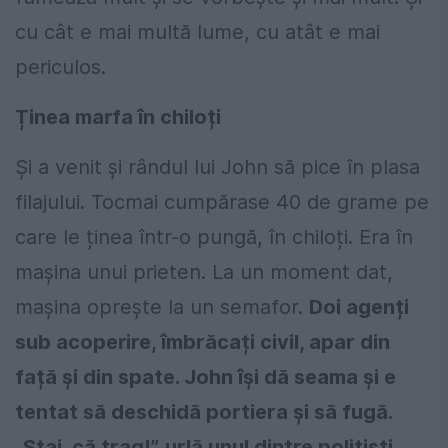
cu cât e mai multă lume, cu atât e mai
periculos.
Ținea marfa în chiloți
Și a venit și rândul lui John să pice în plasa
filajului. Tocmai cumpărase 40 de grame pe
care le ținea într-o pungă, în chiloți. Era în
mașina unui prieten. La un moment dat,
mașina oprește la un semafor.
Doi agenți
sub acoperire, îmbrăcați civil, apar din
față și din spate. John își dă seama și e
tentat să deschidă portiera și să fugă.
„Stai, că trag!”, urlă unul dintre polițiști