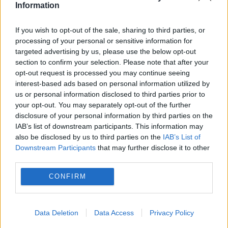
Information
Megan Fox, fotografii provocatoare. Machine
Gun Kelly, fostul logodnic al actriței, a lăsat un
If you wish to opt-out of the sale, sharing to third parties, or
processing of your personal or sensitive information for
comentariu care a devenit viral
targeted advertising by us, please use the below opt-out
section to confirm your selection. Please note that after your
opt-out request is processed you may continue seeing
interest-based ads based on personal information utilized by
us or personal information disclosed to third parties prior to
your opt-out. You may separately opt-out of the further
disclosure of your personal information by third parties on the
IAB’s list of downstream participants. This information may
also be disclosed by us to third parties on the
IAB’s List of
Downstream Participants
that may further disclose it to other
third parties.
CONFIRM
Data Deletion
Data Access
Privacy Policy