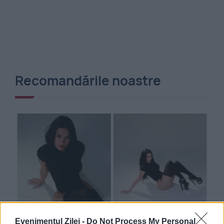
Recomandările noastre
MONDEN
Evenimentul Zilei -
Do Not Process My Personal