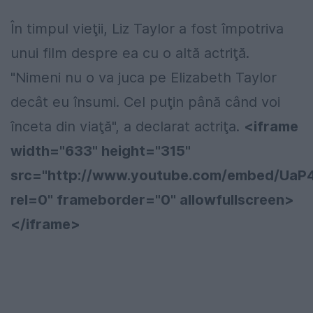
În timpul vieţii, Liz Taylor a fost împotriva
unui film despre ea cu o altă actriţă.
"Nimeni nu o va juca pe Elizabeth Taylor
decât eu însumi. Cel puţin până când voi
înceta din viaţă", a declarat actriţa.
<iframe
width="633" height="315"
src="http://www.youtube.com/embed/UaP
rel=0" frameborder="0" allowfullscreen>
</iframe>