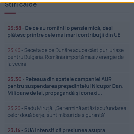
Stiri calde
23:58
-
De ce au românii o pensie mică, deși
plătesc printre cele mai mari contribuții din UE
23:43
-
Seceta de pe Dunăre aduce câștiguri uriașe
pentru Bulgaria. România importă masiv energie de
la vecini
23:30
-
Rețeaua din spatele campaniei AUR
pentru suspendarea președintelui Nicușor Dan.
Milioane de lei, propagandă și conexi...
23:23
-
Radu Miruță: „Se termină astăzi scufundarea
celor două barje, sunt măsuri de siguranţă”
23:14
-
SUA intensifică presiunea asupra