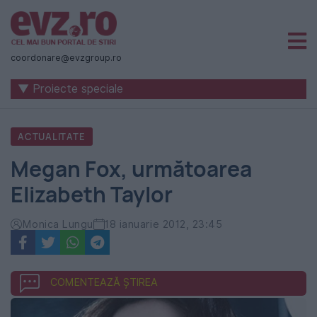
Știri
naționale
coordonare@evzgroup.ro
și
▼ Proiecte speciale
internaționale
|
ACTUALITATE
România
Megan Fox, următoarea
-
Elizabeth Taylor
Evenimentul
Zilei
Monica Lungu
18 ianuarie 2012, 23:45
COMENTEAZĂ ȘTIREA