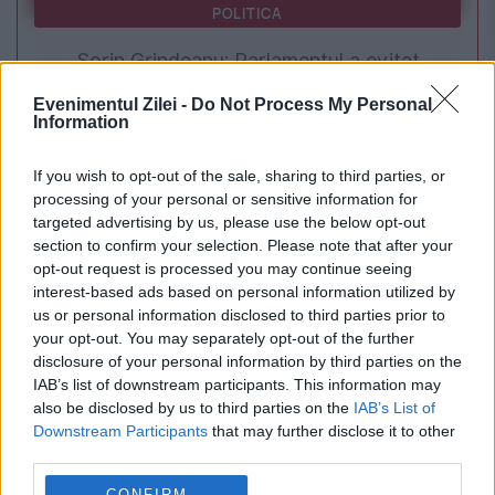
POLITICA
Sorin Grindeanu: Parlamentul a evitat
pierderea a 5,8 miliarde de euro din PNRR și a
Evenimentul Zilei -
Do Not Process My Personal
Information
deblocat 16,7 miliarde din SAFE
If you wish to opt-out of the sale, sharing to third parties, or
processing of your personal or sensitive information for
targeted advertising by us, please use the below opt-out
section to confirm your selection. Please note that after your
opt-out request is processed you may continue seeing
interest-based ads based on personal information utilized by
us or personal information disclosed to third parties prior to
your opt-out. You may separately opt-out of the further
disclosure of your personal information by third parties on the
IAB’s list of downstream participants. This information may
also be disclosed by us to third parties on the
IAB’s List of
MONDEN
Downstream Participants
that may further disclose it to other
third parties.
Rita Ora vine revine în România, la Arenele
CONFIRM