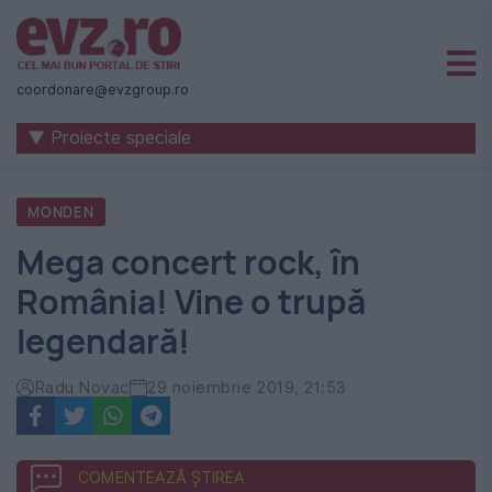
Știri
naționale
coordonare@evzgroup.ro
și
▼ Proiecte speciale
internaționale
|
MONDEN
România
Mega concert rock, în
-
România! Vine o trupă
Evenimentul
legendară!
Zilei
Radu Novac
29 noiembrie 2019, 21:53
COMENTEAZĂ ȘTIREA