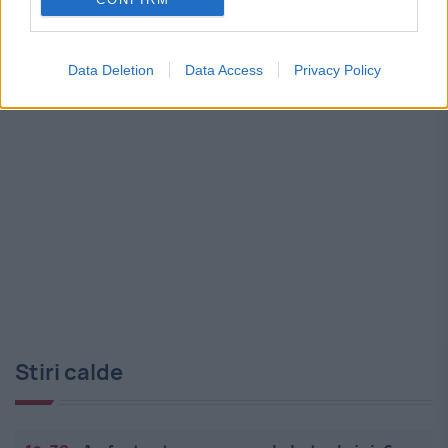
Romane. Când se pun biletele în vânzare
Data Deletion
Data Access
Privacy Policy
Stiri calde