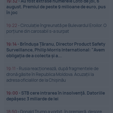
19:32
-
Au fost extrase numerele Loto de joi, 6
august. Premiul de peste 9 milioane de euro, pus
în joc
19:22
-
Circulație îngreunată pe Bulevardul Eroilor. O
porțiune din carosabil s-a surpat
19:14
-
Brîndușa Țăranu, Director Product Safety
Surveillance, Philip Morris International: "Avem
obligația de a colecta și a...
19:11
-
Rusia reacționează, după fragmentele de
dronă găsite în Republica Moldova. Acuzații la
adresa oficialilor de la Chișinău
19:00
-
STB cere intrarea în insolvență. Datoriile
depășesc 3 miliarde de lei
18:50
-
Donald Trump a vorbit, în premieră, despre