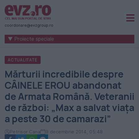
Știri
naționale
coordonare@evzgroup.ro
și
▼ Proiecte speciale
internaționale
|
ACTUALITATE
România
Mărturii incredibile despre
-
CÂINELE EROU abandonat
Evenimentul
de Armata Română. Veteranii
Zilei
de război: „Max a salvat viaţa
a peste 30 de camarazi”
Petrisor Cana
9 decembrie 2014, 05:48