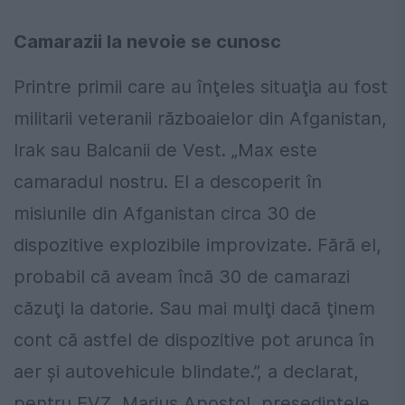
Camarazii la nevoie se cunosc
Printre primii care au înţeles situaţia au fost
militarii veteranii războaielor din Afganistan,
Irak sau Balcanii de Vest. „Max este
camaradul nostru. El a descoperit în
misiunile din Afganistan circa 30 de
dispozitive explozibile improvizate. Fără el,
probabil că aveam încă 30 de camarazi
căzuţi la datorie. Sau mai mulţi dacă ţinem
cont că astfel de dispozitive pot arunca în
aer şi autovehicule blindate.”, a declarat,
pentru EVZ, Marius Apostol, preşedintele