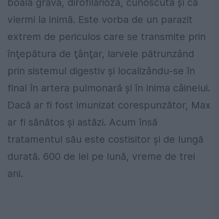
boală gravă, dirofilarioză, cunoscută şi ca
viermi la inimă. Este vorba de un parazit
extrem de periculos care se transmite prin
înţepătura de ţânţar, larvele pătrunzând
prin sistemul digestiv şi localizându-se în
final în artera pulmonară şi în inima câinelui.
Dacă ar fi fost imunizat corespunzător, Max
ar fi sănătos şi astăzi. Acum însă
tratamentul său este costisitor şi de lungă
durată. 600 de lei pe lună, vreme de trei
ani.