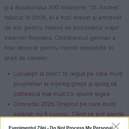
şi a Batalionului 300 Infanterie “Sf. Andrei”.
Născut în 2009, el a fost dresat şi antrenat
de mic pentru misiuni de plutonierul major
Valentin Roşioara. Ciobănescul german a
fost decorat pentru merite deosebite în
grad de cavaler.
Locuiești la bloc? 10 reguli pe care mulți
proprietari le înțeleg greșit și ajung să
plătească mai mult.Ce spune legea
Concediu 2026. Dreptul pe care mulți
salariați nu îl cunosc. Când se pot pierde
zilele de concediu și când nu
Evenimentul Zilei -
Do Not Process My Personal