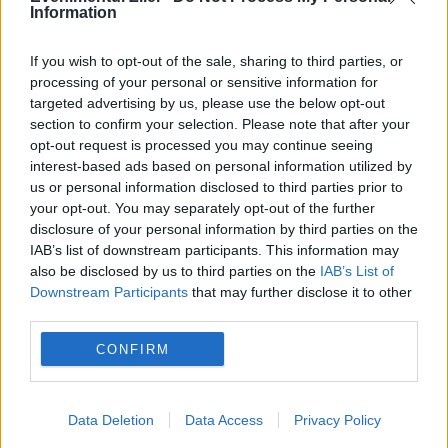
Information
If you wish to opt-out of the sale, sharing to third parties, or
processing of your personal or sensitive information for
1 decembrie
abandonat
AMVVD
bolnav
targeted advertising by us, please use the below opt-out
section to confirm your selection. Please note that after your
caine
cioban
Marius Apostol
Max
opt-out request is processed you may continue seeing
interest-based ads based on personal information utilized by
ministerul apararii
parada
razboi
us or personal information disclosed to third parties prior to
your opt-out. You may separately opt-out of the further
veteran
disclosure of your personal information by third parties on the
IAB’s list of downstream participants. This information may
also be disclosed by us to third parties on the
IAB’s List of
Downstream Participants
that may further disclose it to other
third parties.
CONFIRM
Data Deletion
Data Access
Privacy Policy