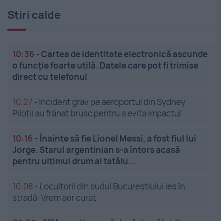
Stiri calde
10:36
-
Cartea de identitate electronică ascunde
o funcție foarte utilă. Datele care pot fi trimise
direct cu telefonul
10:27
-
Incident grav pe aeroportul din Sydney.
Piloții au frânat brusc pentru a evita impactul
10:16
-
Înainte să fie Lionel Messi, a fost fiul lui
Jorge. Starul argentinian s-a întors acasă
pentru ultimul drum al tatălu...
10:08
-
Locuitorii din sudul Bucureștiului ies în
stradă: Vrem aer curat