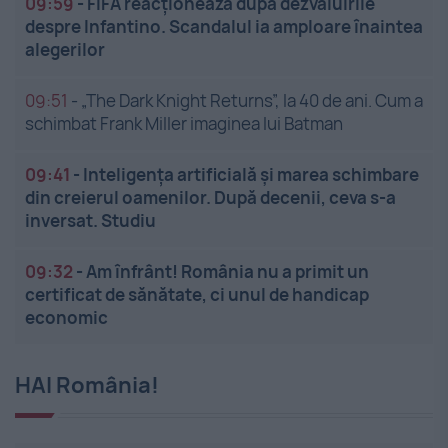
09:59
-
FIFA reacționează după dezvăluirile
despre Infantino. Scandalul ia amploare înaintea
alegerilor
09:51
-
„The Dark Knight Returns”, la 40 de ani. Cum a
schimbat Frank Miller imaginea lui Batman
09:41
-
Inteligența artificială și marea schimbare
din creierul oamenilor. După decenii, ceva s-a
inversat. Studiu
09:32
-
Am înfrânt! România nu a primit un
certificat de sănătate, ci unul de handicap
economic
HAI România!