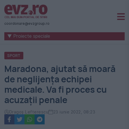
Știri
naționale
coordonare@evzgroup.ro
și
▼ Proiecte speciale
internaționale
|
SPORT
România
Maradona, ajutat să moară
-
de neglijența echipei
Evenimentul
medicale. Va fi proces cu
Zilei
acuzații penale
Dragoș Lefterescu
23 iunie 2022, 08:23