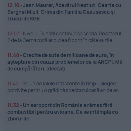
12:10
-
Jean Maurer, Adevărul Neștiut: Cearta cu
Serghei Mizil, Crima din Familia Ceaușescu și
Trucurile KGB
12:07
-
Nivelul Dunării continuă să scadă. Reactorul
2 de la Cernavodă ar putea fi oprit în câteva zile
11:48
-
Credite de sute de milioane de euro, în
așteptare din cauza problemelor de la ANCPI. Mii
de cumpărători, afectați
11:42
-
Soiuri de lalele rezistente în timp – alegeri
potrivite pentru o grădină spectaculoasă an de an
11:32
-
Un aeroport din România a rămas fără
combustibil pentru avioane. Ce se întâmplă cu
zborurile