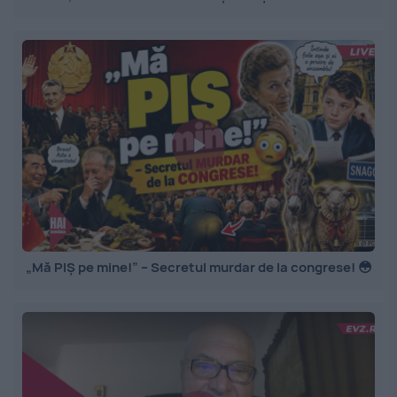
„Mă PIȘ pe mine!” – Secretul murdar de la congrese! 😳