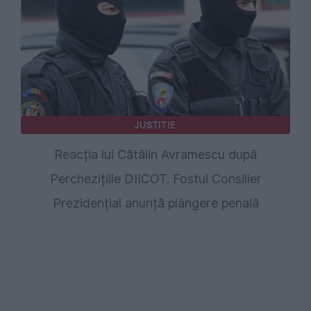
JUSTITIE
Reacția lui Cătălin Avramescu după
Perchezițiile DIICOT. Fostul Consilier
Prezidențial anunță plângere penală