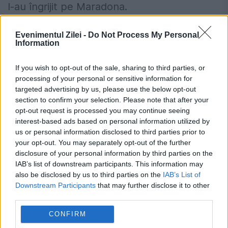
l-au îngrijit pe Maradona.
ANM schimbă prognoza: furtuni
Evenimentul Zilei -
Do Not Process My Personal
Information
puternice după caniculă. Harta
If you wish to opt-out of the sale, sharing to third parties, or
avertizărilor pentru următoarele trei zile
processing of your personal or sensitive information for
Prețurile carburanților joi, 6 august
targeted advertising by us, please use the below opt-out
section to confirm your selection. Please note that after your
2026. Lista stațiilor cu cele mai mici
opt-out request is processed you may continue seeing
interest-based ads based on personal information utilized by
tarife
us or personal information disclosed to third parties prior to
your opt-out. You may separately opt-out of the further
disclosure of your personal information by third parties on the
IAB’s list of downstream participants. This information may
also be disclosed by us to third parties on the
IAB’s List of
ancheta
argentina
Downstream Participants
that may further disclose it to other
third parties.
diego armando maradona
neglijenta
omor
CONFIRM
proces
ucis