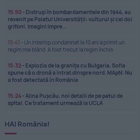
15:50
-
Distruși în bombardamentele din 1944, au
revenit pe Palatul Universității: vulturul și cei doi
grifoni. Imagini impre...
15:41
-
Un interlop condamnat la 10 ani a primit un
regim mai blând. A fost trecut la regim închis
15:32
-
Explozia de la granița cu Bulgaria. Sofia
spune că o dronă a intrat dinspre nord. MApN: Nu
a fost detectată în România
15:24
-
Alina Pușcău, noi detalii de pe patul de
spital. Ce tratament urmează la UCLA
HAI România!