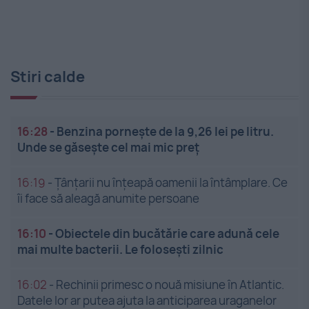
Stiri calde
16:28
-
Benzina pornește de la 9,26 lei pe litru.
Unde se găsește cel mai mic preț
16:19
-
Țânțarii nu înțeapă oamenii la întâmplare. Ce
îi face să aleagă anumite persoane
16:10
-
Obiectele din bucătărie care adună cele
mai multe bacterii. Le folosești zilnic
16:02
-
Rechinii primesc o nouă misiune în Atlantic.
Datele lor ar putea ajuta la anticiparea uraganelor