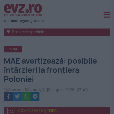
Știri
naționale
coordonare@evzgroup.ro
și
▼ Proiecte speciale
internaționale
|
SOCIAL
România
MAE avertizează: posibile
-
întârzieri la frontiera
Evenimentul
Poloniei
Zilei
Andreea Răzmeriță
6 august 2025, 07:43
COMENTEAZĂ ȘTIREA