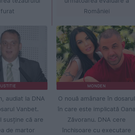
rea tezaurului
următoarea evaluare a
furat
României
JUSTITIE
MONDEN
, audiat la DNA
O nouă amânare în dosaru
dosarul Vanbet.
în care este implicată Oan
ul susține că are
Zăvoranu. DNA cere
tea de martor
închisoare cu executare