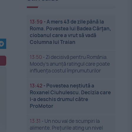
13:59
-
A mers 43 de zile până la
Roma. Povestea lui Badea Cârțan,
ciobanul care a vrut să vadă
Columna lui Traian
13:50
-
Zi decisivă pentru România.
Moody’s anunță ratingul care poate
influența costul împrumuturilor
13:42
-
Povestea neștiută a
Roxanei Ciuhulescu. Decizia care
i-a deschis drumul către
ProMotor
13:31
-
Un nou val de scumpiri la
alimente. Prețurile ating un nivel