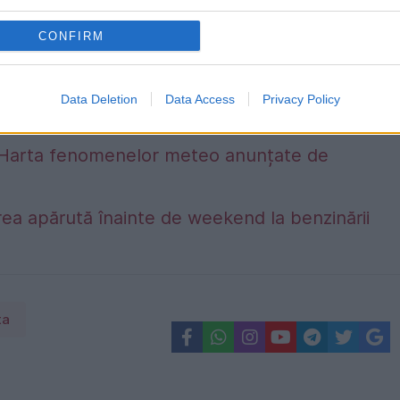
CONFIRM
Data Deletion
Data Access
Privacy Policy
alta. Harta fenomenelor meteo anunțate de
ea apărută înainte de weekend la benzinării
ta