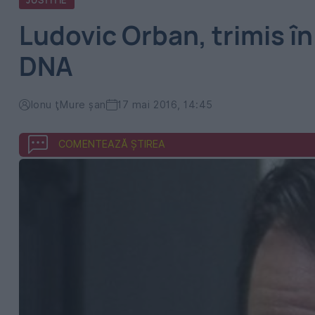
JUSTITIE
Ludovic Orban, trimis în
DNA
Ionu ţMure şan
17 mai 2016, 14:45
COMENTEAZĂ ȘTIREA