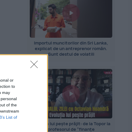
Importul muncitorilor din Sri Lanka,
explicat de un antreprenor român.
Sunt destul de volatili
sonal or
ection to
ou may
 personal
out of the
 downstream
B’s List of
Evoluția lui pește prăjit: de la Topor la
profesorul de ”finanțe