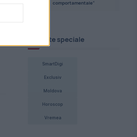
comportamentale”
Proiecte speciale
SmartDigi
Exclusiv
Moldova
Horoscop
Vremea