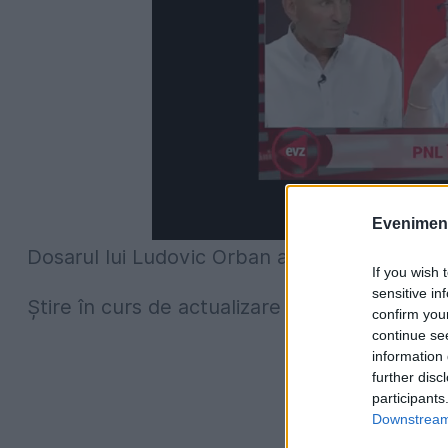
Evenimentu
Dosarul lui Ludovic Orban a fost trimis spre s
If you wish 
sensitive in
Ştire în curs de actualizare
confirm you
continue se
information 
further disc
participants
Downstream 