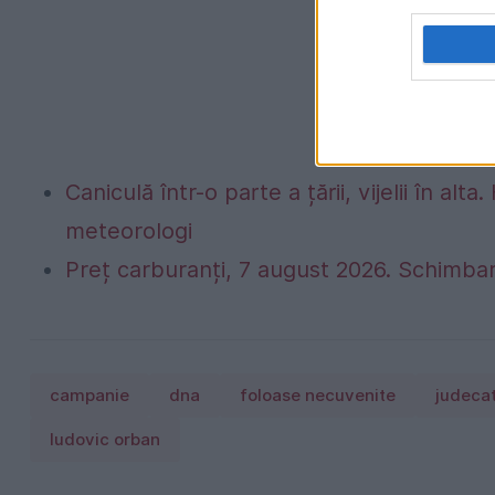
Caniculă într-o parte a țării, vijelii în 
meteorologi
Preț carburanți, 7 august 2026. Schimbar
campanie
dna
foloase necuvenite
judeca
ludovic orban