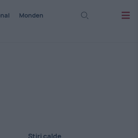
onal
Monden
Stiri calde