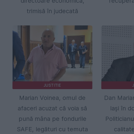
directoare economică,
recupera
trimisă în judecată
JUSTITIE
Marian Voinea, omul de
Dan Marian
afaceri acuzat că voia să
Iași în 
pună mâna pe fondurile
Politician
SAFE, legături cu temuta
calita