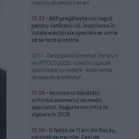
neatins de peste trei ani
13:23
-
AEP pregătește noi reguli
pentru cetățenii UE. Înscrierea în
listele electorale speciale ar urma
să se facă și online
13:17
-
Descoperă universul Trendyol
la UNTOLD 2026: colecții capsulă
dezvoltate cu vedete, experiențe
de beauty și branduri ...
13:06
-
Ministerul Sănătății
schimbă examenul de medic
specialist. Regulile noi intră în
vigoare în 2026
12:58
-
O fetiță de 11 ani din Bacău,
căutată de trei zile. Zeci de