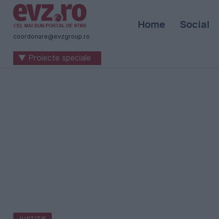
Știri
Home
Social
naționale
coordonare@evzgroup.ro
și
▼ Proiecte speciale
internaționale
|
România
-
Evenimentul
Zilei