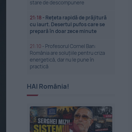
stare de descompunere
21:18
-
Rețeta rapidă de prăjitură
cu iaurt. Desertul pufos care se
prepară în doar zece minute
21:10
-
Profesorul Cornel Ban:
România are soluțiile pentru criza
energetică, dar nu le pune în
practică
HAI România!