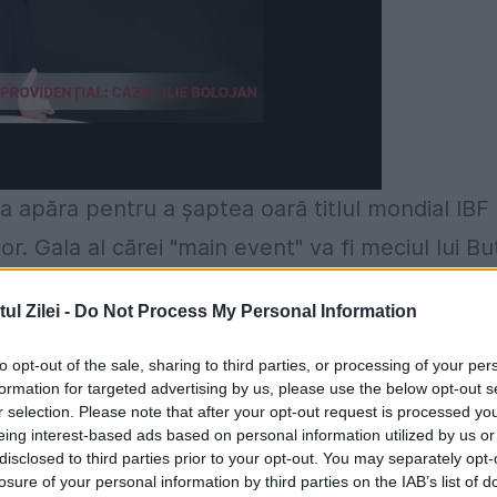
va apăra pentru a şaptea oară titlul mondial IBF 
or. Gala al cărei "main event" va fi meciul lui Bu
nadian Montreal, fieful românului.
l Zilei -
Do Not Process My Personal Information
 pugilistului cu care va boxa Bute. Şefii de la
to opt-out of the sale, sharing to third parties, or processing of your per
juns, se pare, la un acord cu reprezentanţii
formation for targeted advertising by us, please use the below opt-out s
r selection. Please note that after your opt-out request is processed y
eing interest-based ads based on personal information utilized by us or
disclosed to third parties prior to your opt-out. You may separately opt-
pean la "supermijlocie", iar în clasamentul
losure of your personal information by third parties on the IAB’s list of