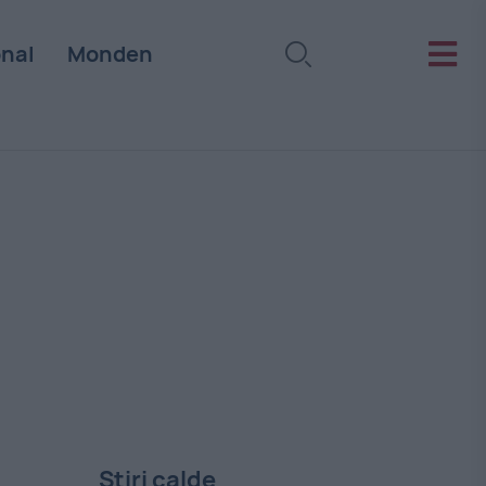
onal
Monden
Stiri calde