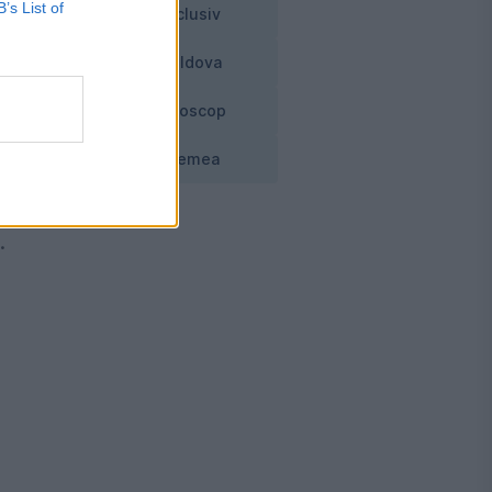
B’s List of
34
Exclusiv
Moldova
Horoscop
Vremea
.