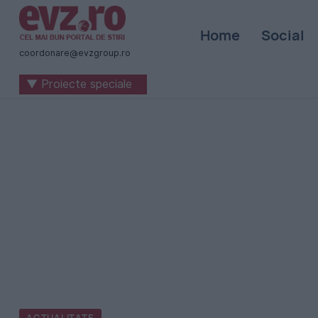
Știri
Home
Social
naționale
coordonare@evzgroup.ro
și
▼ Proiecte speciale
internaționale
|
România
-
Evenimentul
Zilei