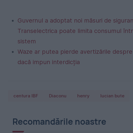
Guvernul a adoptat noi măsuri de siguran
Transelectrica poate limita consumul într
sistem
Waze ar putea pierde avertizările despre r
dacă impun interdicția
centura IBF
Diaconu
henry
lucian bute
Recomandările noastre