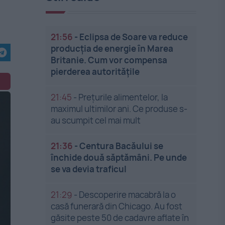
21:56
-
Eclipsa de Soare va reduce
producția de energie în Marea
Britanie. Cum vor compensa
pierderea autoritățile
21:45
-
Prețurile alimentelor, la
maximul ultimilor ani. Ce produse s-
au scumpit cel mai mult
21:36
-
Centura Bacăului se
închide două săptămâni. Pe unde
se va devia traficul
21:29
-
Descoperire macabră la o
casă funerară din Chicago. Au fost
găsite peste 50 de cadavre aflate în