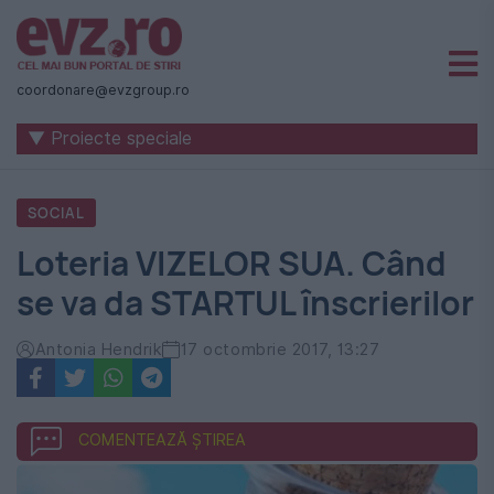
Știri
naționale
coordonare@evzgroup.ro
și
▼ Proiecte speciale
internaționale
|
SOCIAL
România
Loteria VIZELOR SUA. Când
-
se va da STARTUL înscrierilor
Evenimentul
Zilei
Antonia Hendrik
17 octombrie 2017, 13:27
COMENTEAZĂ ȘTIREA