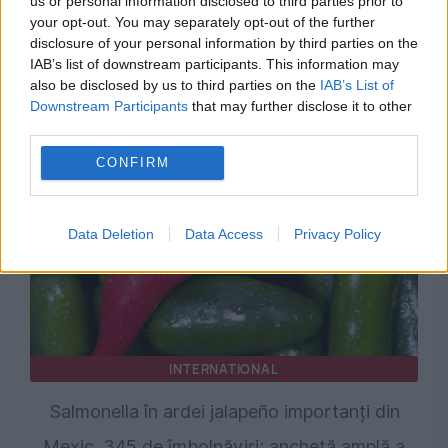
us or personal information disclosed to third parties prior to
POLITICA
your opt-out. You may separately opt-out of the further
disclosure of your personal information by third parties on the
Sorin Grindeanu: Parlamentul a evitat
IAB’s list of downstream participants. This information may
pierderea a 5,8 miliarde de euro din PNRR și a
also be disclosed by us to third parties on the
IAB’s List of
Downstream Participants
that may further disclose it to other
deblocat 16,7 miliarde din SAFE
third parties.
CONFIRM
Data Deletion
Data Access
Privacy Policy
INTERNATIONAL
Salmonella în ardei jalapeño importanți din
Mexic. 345 de îmbolnăviri; anchetă amplă a