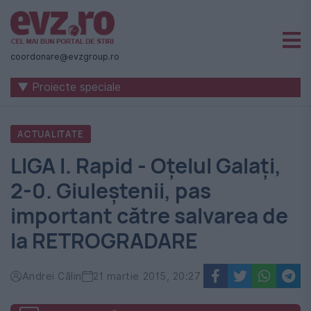
Știri
naționale
coordonare@evzgroup.ro
și
▼ Proiecte speciale
internaționale
|
ACTUALITATE
România
LIGA I. Rapid - Oțelul Galați,
-
2-0. Giuleștenii, pas
Evenimentul
important către salvarea de
Zilei
la RETROGRADARE
Andrei Călin
21 martie 2015, 20:27