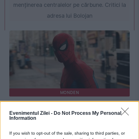
menținerea centralelor pe cărbune. Critici la
adresa lui Bolojan
MONDEN
Noul Spider-Man a rescris istoria box office-
Evenimentul Zilei -
Do Not Process My Personal
ului. Recordul „Avengers: Endgame” a căzut
Information
If you wish to opt-out of the sale, sharing to third parties, or