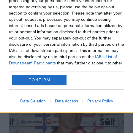
processing of your personal or sensitive information for
targeted advertising by us, please use the below opt-out
section to confirm your selection. Please note that after your
opt-out request is processed you may continue seeing
interest-based ads based on personal information utilized by
us or personal information disclosed to third parties prior to
your opt-out. You may separately opt-out of the further
disclosure of your personal information by third parties on the
IAB’s list of downstream participants. This information may
SPORT
also be disclosed by us to third parties on the
IAB’s List of
Downstream Participants
that may further disclose it to other
Rapid – CFR Cluj, 3-1. Gazdele au rezolvat
third parties.
meciul în primele 45 de minute
CONFIRM
Data Deletion
Data Access
Privacy Policy