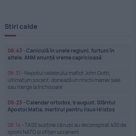
Stiri calde
06:43
-
Caniculă în unele regiuni, furtuni în
altele. ANM anunță vreme capricioasă
06:31
-
Nepotul celebrului mafiot John Gotti,
ultimatum șocant: donează un rinichi mamei sale
sau merge la închisoare
06:23
-
Calendar ortodox, 9 august. Sfântul
Apostol Matia, martirul pentru Iisus Hristos
06:14
-
TASS susține că rușii au deconspirat 400 de
spioni NATO și ofițeri ucraineni