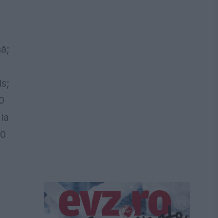
ă;
is;
30
 la
10