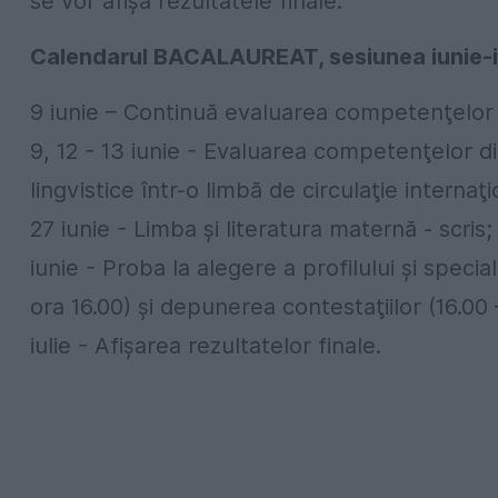
se vor afişa rezultatele finale.
Calendarul BACALAUREAT, sesiunea iunie-iu
9 iunie – Continuă evaluarea competenţelor 
9, 12 - 13 iunie - Evaluarea competenţelor di
lingvistice într-o limbă de circulaţie internaţ
27 iunie - Limba şi literatura maternă - scris;
iunie - Proba la alegere a profilului şi speciali
ora 16.00) şi depunerea contestaţiilor (16.00 –
iulie - Afişarea rezultatelor finale.