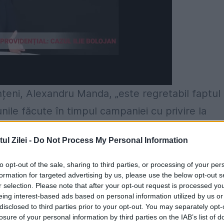
tănțeni, Alexandru Manda, „este regretabil faptul
nile făcute în timpul campaniei cu privire la
ecesitatea acordării unei salarizări
l Zilei -
Do Not Process My Personal Information
i nedidactic din învățământ, dar elevii din
anții Guvernului refuză să acorde creșterile
to opt-out of the sale, sharing to third parties, or processing of your per
formation for targeted advertising by us, please use the below opt-out s
rage atenția că „boicotarea examenului de
r selection. Please note that after your opt-out request is processed y
eing interest-based ads based on personal information utilized by us or
 absolvenților, care nu vor putea susține
disclosed to third parties prior to your opt-out. You may separately opt-
 în interesul nimănui ca peste 100.000 de
losure of your personal information by third parties on the IAB’s list of