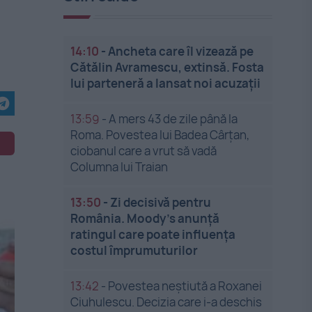
14:10
-
Ancheta care îl vizează pe
Cătălin Avramescu, extinsă. Fosta
lui parteneră a lansat noi acuzații
13:59
-
A mers 43 de zile până la
Roma. Povestea lui Badea Cârțan,
ciobanul care a vrut să vadă
Columna lui Traian
13:50
-
Zi decisivă pentru
România. Moody’s anunță
ratingul care poate influența
costul împrumuturilor
13:42
-
Povestea neștiută a Roxanei
Ciuhulescu. Decizia care i-a deschis