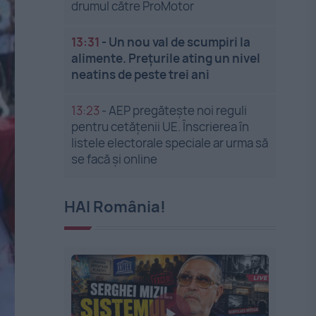
drumul către ProMotor
13:31
-
Un nou val de scumpiri la
alimente. Prețurile ating un nivel
neatins de peste trei ani
13:23
-
AEP pregătește noi reguli
pentru cetățenii UE. Înscrierea în
listele electorale speciale ar urma să
se facă și online
HAI România!