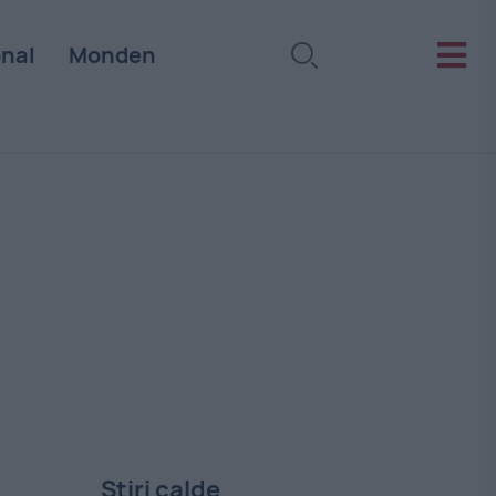
onal
Monden
Stiri calde