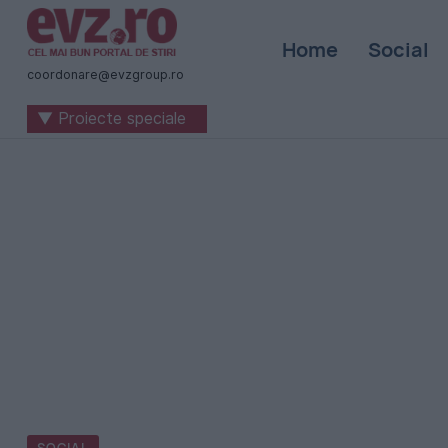
Știri
Home
Social
naționale
coordonare@evzgroup.ro
și
▼ Proiecte speciale
internaționale
|
România
-
Evenimentul
Zilei