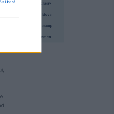
B’s List of
Exclusiv
Moldova
Horoscop
i
Vremea
i,
de
nd