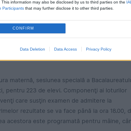
. This information may also be disclosed by us to third parties on the
IA
crificați, ca mijloc de presiune”.
Participants
that may further disclose it to other third parties.
ion Hăncescu, din 31 mai s-a declanșat un
CONFIRM
ii în vederea organizării unei greve generale
 evaluarea competențelor digitale a examenulu
Data Deletion
Data Access
Privacy Policy
atura maternă, sesiunea specială a Bacalaureatulu
ti, pentru 223 de elevi. Componenţi ai loturilor
olvenţi care susţin examen de admitere la
primelor rezultate se va face până la ora 18.00, 
area acestora este programată pentru mâine, câ