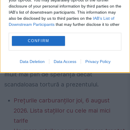
disclosure of your personal information by third parties on the
IAB’s list of downstream participants. This information may
Dimpotrivă, un NU ar putea măcar deschide
also be disclosed by us to third parties on the
IAB’s List of
posibilitatea ca Grecia, cu lunga ei tradiție
Downstream Participants
that may further disclose it to other
third parties.
democratică, să-și ia destinul în propriile
CONFIRM
mâini. Grecia ar putea câștiga oportunitatea
să-și clădească singură viitorul, care, deși
Data Deletion
Data Access
Privacy Policy
nu atât de prosper ca trecutul, este cu
mult mai plin de speranță decât
scandaloasa tortură a prezentului.
Prețurile carburanților joi, 6 august
2026. Lista stațiilor cu cele mai mici
tarife