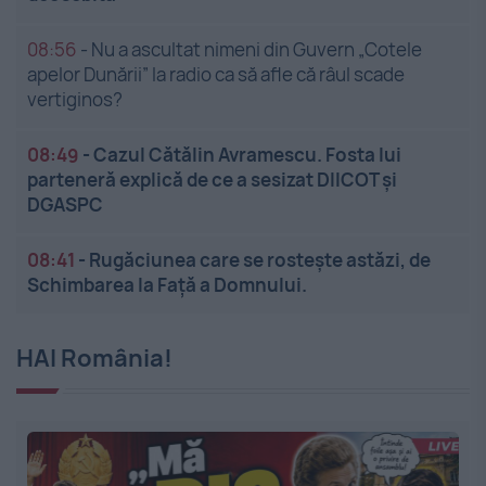
08:56
-
Nu a ascultat nimeni din Guvern „Cotele
apelor Dunării” la radio ca să afle că râul scade
vertiginos?
08:49
-
Cazul Cătălin Avramescu. Fosta lui
parteneră explică de ce a sesizat DIICOT și
DGASPC
08:41
-
Rugăciunea care se rostește astăzi, de
Schimbarea la Față a Domnului.
HAI România!