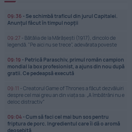
09:36
-
Se schimbă traficul din jurul Capitalei.
Anunțul făcut în timpul nopții
09:27
-
Bătălia de la Mărășești (1917), dincolo de
legendă. "Pe aici nu se trece", adevărata poveste
09:19
-
Petrică Paraschiv, primul român campion
mondial la box profesionist, a ajuns din nou după
gratii. Ce pedeapsă execută
09:11
-
Creatorul Game of Thrones a făcut dezvăluiri
despre cel mai greu an din viața sa: „A îmbătrâni nu e
deloc distractiv”
09:04
-
Cum să faci cel mai bun sos pentru
friptura de porc. Ingredientul care îi dă o aromă
deosebită