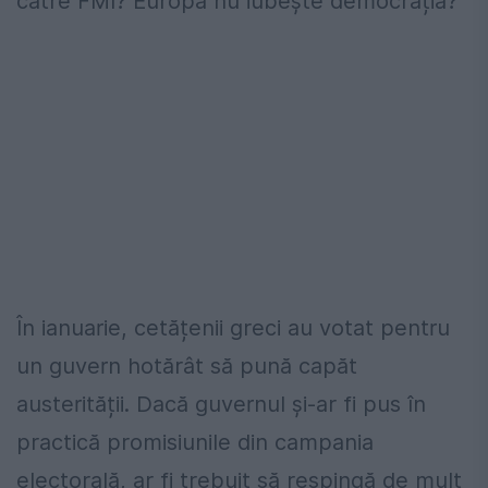
către FMI? Europa nu iubește democrația?
În ianuarie, cetățenii greci au votat pentru
un guvern hotărât să pună capăt
austerității. Dacă guvernul și-ar fi pus în
practică promisiunile din campania
electorală, ar fi trebuit să respingă de mult