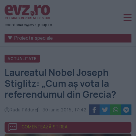
Știri
naționale
coordonare@evzgroup.ro
și
▼ Proiecte speciale
internaționale
|
ACTUALITATE
România
Laureatul Nobel Joseph
-
Stiglitz: „Cum aș vota la
Evenimentul
referendumul din Grecia?
Zilei
Radu Pădure
30 iunie 2015, 17:42
COMENTEAZĂ ȘTIREA