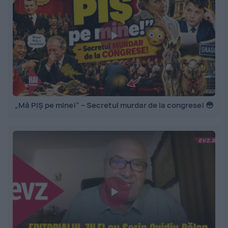
„Mă PIȘ pe mine!” – Secretul murdar de la congrese! 😳