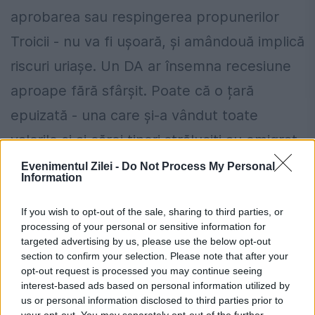
aprobarea sau respingerea propunerilor
Troicii - nu va fi ușoară, și amândouă implică
riscuri uriașe. Un DA ar însemna recesiune
aproape fără sfârșit. Poate că o țară
epuizată - una care și-a vândut toate
valorile și ai cărei tineri străluciți au emigrat
- va primi în sfârșit iertarea datoriei; poate
Evenimentul Zilei -
Do Not Process My Personal
Information
că contractându-se și devenind o economie
medie, Grecia va deveni în sfârșit aptă
If you wish to opt-out of the sale, sharing to third parties, or
processing of your personal or sensitive information for
pentru a primi asistență de la Banca
targeted advertising by us, please use the below opt-out
section to confirm your selection. Please note that after your
Mondială. Toate acestea s-ar putea
opt-out request is processed you may continue seeing
întâmpla în următorii zece ani, sau poate
interest-based ads based on personal information utilized by
us or personal information disclosed to third parties prior to
douăzeci.
your opt-out. You may separately opt-out of the further