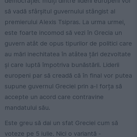
democrației: mulți dintre liderii europeni vor
să vadă sfârșitul guvernului stângist al
premierului Alexis Tsipras. La urma urmei,
este foarte incomod să vezi în Grecia un
guvern atât de opus tipurilor de politici care
au mări inechitatea în atâtea țări dezvoltate
și care luptă împotriva bunăstării. Liderii
europeni par să creadă că în final vor putea
supune guvernul Greciei prin a-l forța să
accepte un acord care contravine
mandatului său.
Este greu să dai un sfat Greciei cum să
voteze pe 5 iulie. Nici o variantă -