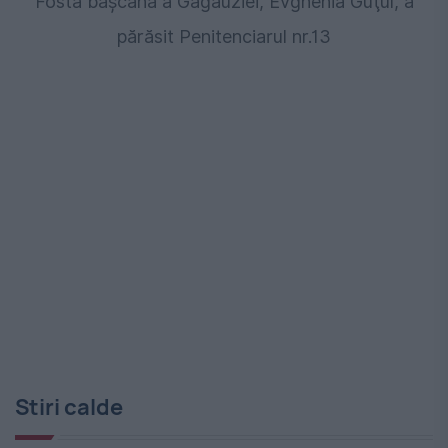
Fosta başcană a Găgăuziei, Evghenia Guţul, a
părăsit Penitenciarul nr.13
Stiri calde