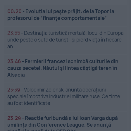
00:20
-
Evoluția lui pește prăjit: de la Topor la
profesorul de ”finanțe comportamentale”
23:55
-
Destinația turistică mortală: locul din Europa
unde peste o sută de turiști își pierd viața în fiecare
an
23:46
-
Fermierii francezi schimbă culturile din
cauza secetei. Năutul și lintea câștigă teren în
Alsacia
23:39
-
Volodimir Zelenski anunță operațiuni
speciale împotriva industriei militare ruse. Ce ținte
au fost identificate
23:29
-
Reacție furibundă a lui Ioan Varga după
umilința din Conference League. Se anunță