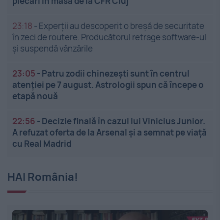
plecări în masă de la CFR Cluj
23:18
-
Experții au descoperit o breșă de securitate
în zeci de routere. Producătorul retrage software-ul
și suspendă vânzările
23:05
-
Patru zodii chinezești sunt în centrul
atenției pe 7 august. Astrologii spun că începe o
etapă nouă
22:56
-
Decizie finală în cazul lui Vinicius Junior.
A refuzat oferta de la Arsenal și a semnat pe viață
cu Real Madrid
HAI România!