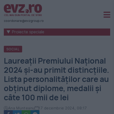
Știri
naționale
coordonare@evzgroup.ro
și
▼ Proiecte speciale
internaționale
|
SOCIAL
România
Laureații Premiului Național
-
2024 și-au primit distincțiile.
Evenimentul
Lista personalităților care au
Zilei
obținut diplome, medalii și
câte 100 mii de lei
Ana Munteanu
17 decembrie 2024, 08:17