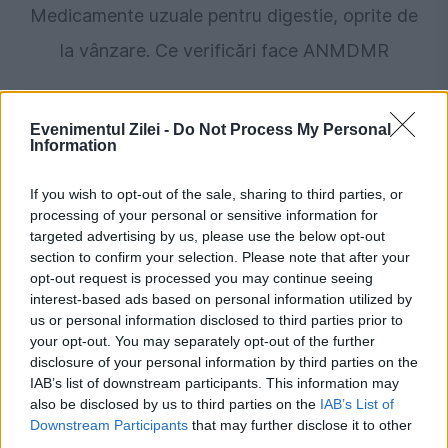
Medicamente uzuale pentru digestie, oprite de
la vânzare. Ce verificări face ANMDMR
Evenimentul Zilei -
Do Not Process My Personal
Information
If you wish to opt-out of the sale, sharing to third parties, or
processing of your personal or sensitive information for
targeted advertising by us, please use the below opt-out
section to confirm your selection. Please note that after your
opt-out request is processed you may continue seeing
SOCIAL
interest-based ads based on personal information utilized by
us or personal information disclosed to third parties prior to
Eclipsa parțială de Soare din 12 august,
your opt-out. You may separately opt-out of the further
disclosure of your personal information by third parties on the
vizibilă și din România. Unde se vede cel mai
IAB’s list of downstream participants. This information may
also be disclosed by us to third parties on the
IAB’s List of
bine și la ce oră începe
Downstream Participants
that may further disclose it to other
third parties.