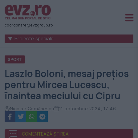
Știri
naționale
coordonare@evzgroup.ro
și
▼ Proiecte speciale
internaționale
|
SPORT
România
Laszlo Boloni, mesaj prețios
-
pentru Mircea Lucescu,
Evenimentul
înaintea meciului cu Cipru
Zilei
Nicolae Comănescu
11 octombrie 2024, 17:46
COMENTEAZĂ ȘTIREA