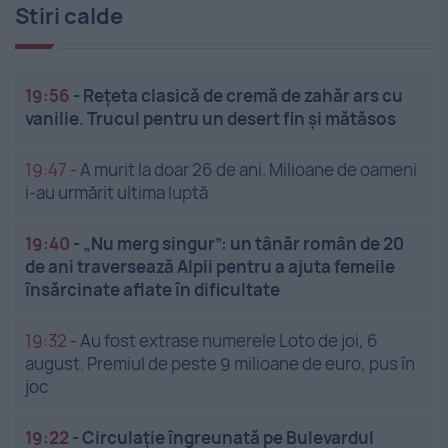
Stiri calde
19:56
-
Rețeta clasică de cremă de zahăr ars cu
vanilie. Trucul pentru un desert fin și mătăsos
19:47
-
A murit la doar 26 de ani. Milioane de oameni
i-au urmărit ultima luptă
19:40
-
„Nu merg singur”: un tânăr român de 20
de ani traversează Alpii pentru a ajuta femeile
însărcinate aflate în dificultate
19:32
-
Au fost extrase numerele Loto de joi, 6
august. Premiul de peste 9 milioane de euro, pus în
joc
19:22
-
Circulație îngreunată pe Bulevardul