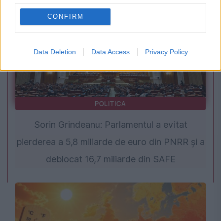
CONFIRM
Data Deletion
Data Access
Privacy Policy
POLITICA
Sorin Grindeanu: Parlamentul a evitat
pierderea a 5,8 miliarde de euro din PNRR și a
deblocat 16,7 miliarde din SAFE