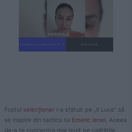
Următorul videoclip în 4
Anulează
Fostul
selecționer
l-a sfătuit pe „Il Luce” să
se inspire din tactica lui
Emeric Ienei
, Aceea
de-a te concentra mai mult pe calitățile