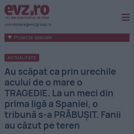
Știri
naționale
coordonare@evzgroup.ro
și
▼ Proiecte speciale
internaționale
|
ACTUALITATE
România
Au scăpat ca prin urechile
-
acului de o mare o
Evenimentul
TRAGEDIE. La un meci din
Zilei
prima ligă a Spaniei, o
tribună s-a PRĂBUȘIT. Fanii
au căzut pe teren