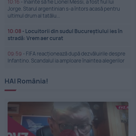
10:16
-
Înainte să fie Lionel Messi, a fost fiul lui
Jorge. Starul argentinian s-a întors acasă pentru
ultimul drum al tatălu...
10:08
-
Locuitorii din sudul Bucureștiului ies în
stradă: Vrem aer curat
09:59
-
FIFA reacționează după dezvăluirile despre
Infantino. Scandalul ia amploare înaintea alegerilor
HAI România!