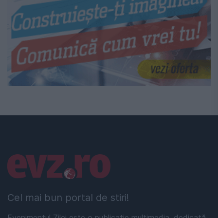
Linkuri utile
Cel mai bun portal de stiri!
Evenimentul Zilei este o publicație multimedia, dedicată