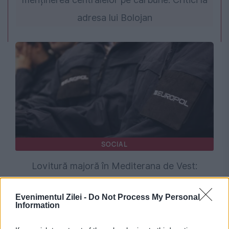
adresa lui Bolojan
SOCIAL
Lovitură majoră în Mediterana de Vest:
Europol a destructurat o super-rețea de trafic
Evenimentul Zilei -
Do Not Process My Personal
de migranți, arme și droguri
Information