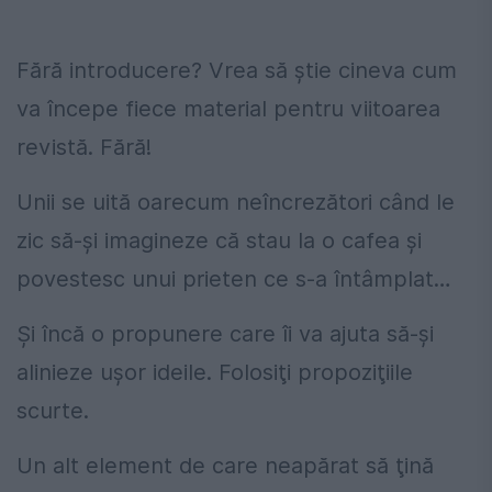
Fără introducere? Vrea să ştie cineva cum
va începe fiece material pentru viitoarea
revistă. Fără!
Unii se uită oarecum neîncrezători când le
zic să-şi imagineze că stau la o cafea şi
povestesc unui prieten ce s-a întâmplat…
Şi încă o propunere care îi va ajuta să-şi
alinieze uşor ideile. Folosiţi propoziţiile
scurte.
Un alt element de care neapărat să ţină