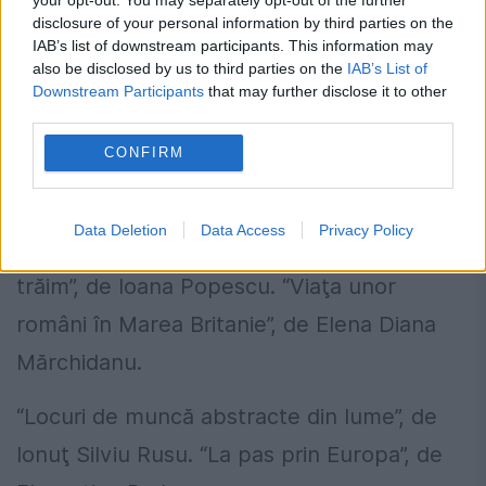
“Hărţuirea pe net”, de Ana Obertinschi.
disclosure of your personal information by third parties on the
IAB’s list of downstream participants. This information may
“Frica de oameni”, de Carina Olteanu.
also be disclosed by us to third parties on the
IAB’s List of
Downstream Participants
that may further disclose it to other
third parties.
“Prima dragoste. Prima despărţire”, de
Simina Bărăgan. “Dependenţa de jocuri”, de
CONFIRM
Ana Obertinschi.
Data Deletion
Data Access
Privacy Policy
“Depresia, trista experienţă a lumii în care
trăim”, de Ioana Popescu. “Viaţa unor
români în Marea Britanie”, de Elena Diana
Mărchidanu.
“Locuri de muncă abstracte din lume”, de
Ionuţ Silviu Rusu. “La pas prin Europa”, de