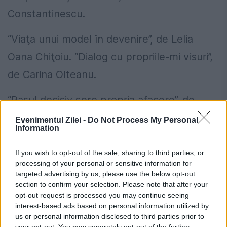
Constantinescu.
“Viaţa unui model în devenire”, de Lelia
Oana Chiţoiu. “Dialog cu propriile-mi visuri”,
de Carina Olteanu.
“Pasul decisiv spre propria afacere”, de
Răzvan Constantin. “Bătăile inimii se
Evenimentul Zilei -
Do Not Process My Personal
Information
măsoară în cai putere”, de Adriana
Răducanu.
If you wish to opt-out of the sale, sharing to third parties, or
processing of your personal or sensitive information for
targeted advertising by us, please use the below opt-out
“Elevi vs profesori. Câtă dreptate are, şi azi,
section to confirm your selection. Please note that after your
Socrate!”, de Radu Ioan Cuzino. “Violenţa în
opt-out request is processed you may continue seeing
interest-based ads based on personal information utilized by
şcoli”, de Andreea Negrescu.
us or personal information disclosed to third parties prior to
your opt-out. You may separately opt-out of the further