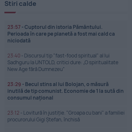
Stiri calde
23:57
-
Cuptorul din istoria Pământului.
Perioada în care pe planetă a fost mai cald ca
niciodată
23:40
-
Discursul tip "fast-food spiritual" al lui
Sadhguru la UNTOLD, critici dure: „O spiritualitate
New Age fără Dumnezeu”
23:29
-
Becul stins al lui Bolojan, o măsură
inutilă de tip comunist. Economie de 1 la sută din
consumul național
23:12
-
Lovitură în justiție. "Groapa cu bani" a familiei
procurorului Gigi Ștefan, închisă