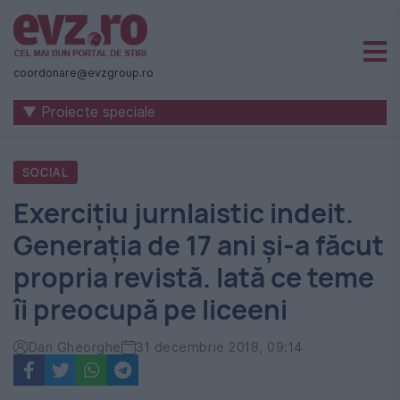
Știri
naționale
coordonare@evzgroup.ro
și
▼ Proiecte speciale
internaționale
|
SOCIAL
România
Exerciţiu jurnlaistic indeit.
-
Generaţia de 17 ani şi-a făcut
Evenimentul
propria revistă. Iată ce teme
Zilei
îi preocupă pe liceeni
Dan Gheorghe
31 decembrie 2018, 09:14