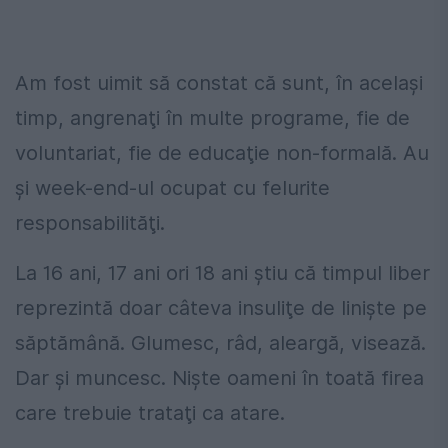
Am fost uimit să constat că sunt, în acelaşi
timp, angrenaţi în multe programe, fie de
voluntariat, fie de educaţie non-formală. Au
şi week-end-ul ocupat cu felurite
responsabilităţi.
La 16 ani, 17 ani ori 18 ani ştiu că timpul liber
reprezintă doar câteva insuliţe de linişte pe
săptămână. Glumesc, râd, aleargă, visează.
Dar şi muncesc. Nişte oameni în toată firea
care trebuie trataţi ca atare.