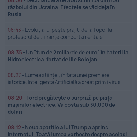
08:50
-
Decizia luată de SUA schimbă din nou
războiul din Ucraina. Efectele se văd deja în
Rusia
08:43
-
Evoluția lui pește prăjit: de la Topor la
profesorul de „finanțe comportamentale”
08:35
-
Un "tun de 2 miliarde de euro" în baterii la
Hidroelectrica, forțat de Ilie Bolojan
08:27
-
Lumea științei, în fața unei premiere
istorice. Inteligența Artificială a creat primii viruși
08:20
-
Ford pregătește o surpriză pe piața
mașinilor electrice. Va costa sub 30.000 de
dolari
08:12
-
Noua apariție a lui Trump a aprins
internetul. Toată lumea vorbește despre același