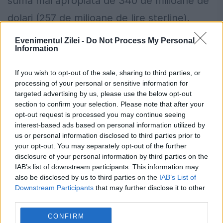
sumă mai apropiată de 340 de milioane de
dolari (257 de milioane de lire sterline).
Evenimentul Zilei -
Do Not Process My Personal
141 de localități au impus restricții la apă.
Information
Lista cu râurile și zonele afectate
If you wish to opt-out of the sale, sharing to third parties, or
Schimbare neașteptată pentru cei care
processing of your personal or sensitive information for
targeted advertising by us, please use the below opt-out
cumpără locuințe noi. Ce se întâmplă cu
section to confirm your selection. Please note that after your
TVA-ul redus după termenul-limită
opt-out request is processed you may continue seeing
interest-based ads based on personal information utilized by
us or personal information disclosed to third parties prior to
your opt-out. You may separately opt-out of the further
disclosure of your personal information by third parties on the
IAB’s list of downstream participants. This information may
amazon
avere
impozit
jeff bezos
also be disclosed by us to third parties on the
IAB’s List of
Downstream Participants
that may further disclose it to other
new york
third parties.
CONFIRM