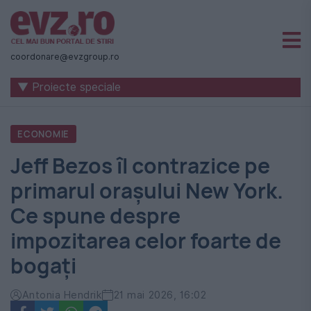
Știri
naționale
coordonare@evzgroup.ro
și
▼ Proiecte speciale
internaționale
|
ECONOMIE
România
Jeff Bezos îl contrazice pe
-
primarul orașului New York.
Evenimentul
Ce spune despre
Zilei
impozitarea celor foarte de
bogați
Antonia Hendrik
21 mai 2026, 16:02