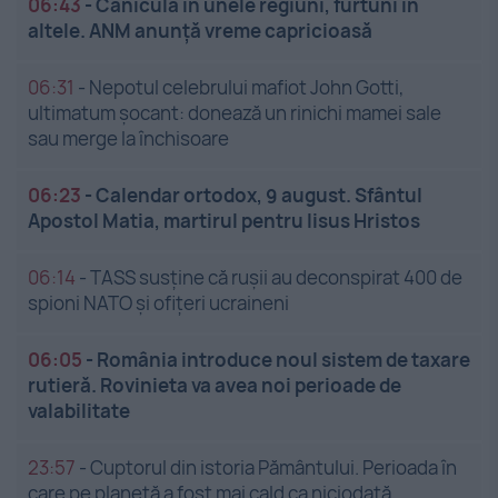
06:43
-
Caniculă în unele regiuni, furtuni în
altele. ANM anunță vreme capricioasă
06:31
-
Nepotul celebrului mafiot John Gotti,
ultimatum șocant: donează un rinichi mamei sale
sau merge la închisoare
06:23
-
Calendar ortodox, 9 august. Sfântul
Apostol Matia, martirul pentru Iisus Hristos
06:14
-
TASS susține că rușii au deconspirat 400 de
spioni NATO și ofițeri ucraineni
06:05
-
România introduce noul sistem de taxare
rutieră. Rovinieta va avea noi perioade de
valabilitate
23:57
-
Cuptorul din istoria Pământului. Perioada în
care pe planetă a fost mai cald ca niciodată