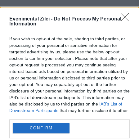
Recomandările noastre
Evenimentul Zilei -
Do Not Process My Personal
Information
If you wish to opt-out of the sale, sharing to third parties, or
processing of your personal or sensitive information for
targeted advertising by us, please use the below opt-out
section to confirm your selection. Please note that after your
opt-out request is processed you may continue seeing
interest-based ads based on personal information utilized by
us or personal information disclosed to third parties prior to
your opt-out. You may separately opt-out of the further
disclosure of your personal information by third parties on the
IAB’s list of downstream participants. This information may
POLITICA
also be disclosed by us to third parties on the
IAB’s List of
Downstream Participants
that may further disclose it to other
Ultimatum de la Guvern pentru primari. Sute
third parties.
de localități riscă să rămână fără bani din
CONFIRM
cauza Ghiseul.ro