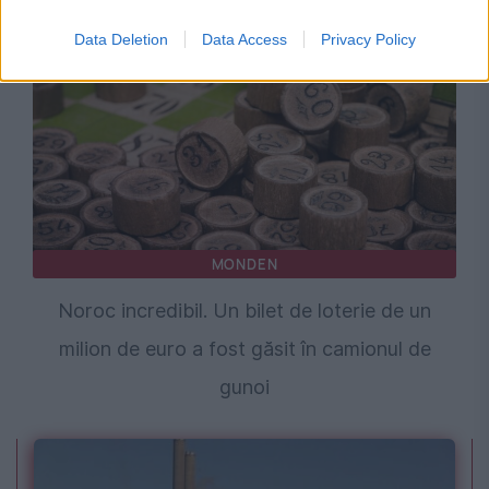
Data Deletion
Data Access
Privacy Policy
MONDEN
Noroc incredibil. Un bilet de loterie de un
milion de euro a fost găsit în camionul de
gunoi