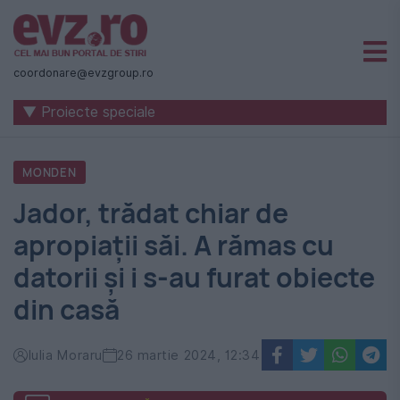
Știri
naționale
coordonare@evzgroup.ro
și
▼ Proiecte speciale
internaționale
|
MONDEN
România
Jador, trădat chiar de
-
apropiații săi. A rămas cu
Evenimentul
datorii și i s-au furat obiecte
Zilei
din casă
Iulia Moraru
26 martie 2024, 12:34