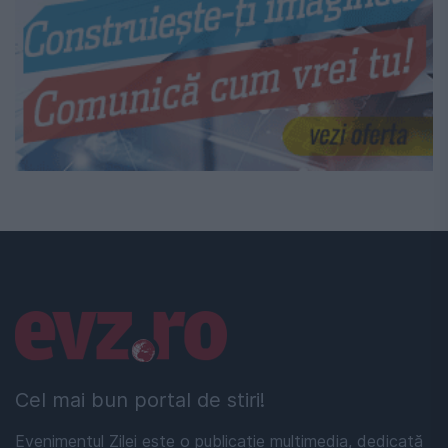
Linkuri utile
Cel mai bun portal de stiri!
Evenimentul Zilei este o publicație multimedia, dedicată