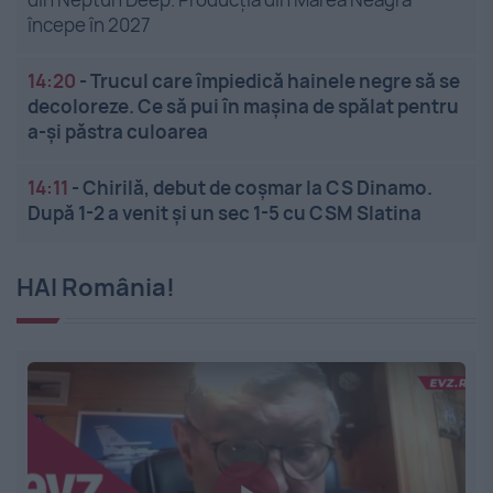
începe în 2027
14:20
-
Trucul care împiedică hainele negre să se
decoloreze. Ce să pui în mașina de spălat pentru
a-și păstra culoarea
14:11
-
Chirilă, debut de coșmar la CS Dinamo.
După 1-2 a venit și un sec 1-5 cu CSM Slatina
HAI România!