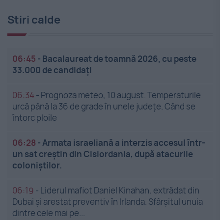
Stiri calde
06:45
-
Bacalaureat de toamnă 2026, cu peste
33.000 de candidați
06:34
-
Prognoza meteo, 10 august. Temperaturile
urcă până la 36 de grade în unele județe. Când se
întorc ploile
06:28
-
Armata israeliană a interzis accesul într-
un sat creștin din Cisiordania, după atacurile
coloniștilor.
06:19
-
Liderul mafiot Daniel Kinahan, extrădat din
Dubai și arestat preventiv în Irlanda. Sfârșitul unuia
dintre cele mai pe...