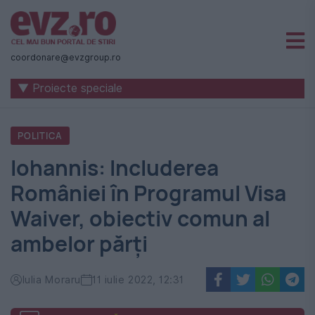
Știri
naționale
coordonare@evzgroup.ro
și
▼ Proiecte speciale
internaționale
|
POLITICA
România
Iohannis: Includerea
-
României în Programul Visa
Evenimentul
Waiver, obiectiv comun al
Zilei
ambelor părți
Iulia Moraru
11 iulie 2022, 12:31