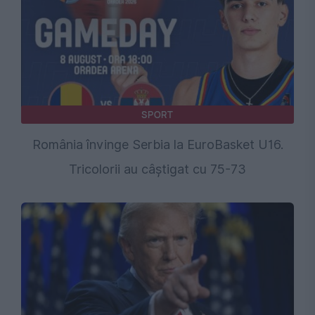
SPORT
România învinge Serbia la EuroBasket U16.
Tricolorii au câștigat cu 75-73