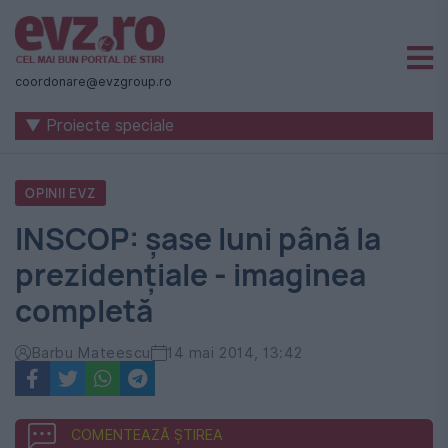
Știri
naționale
coordonare@evzgroup.ro
și
▼ Proiecte speciale
internaționale
|
OPINII EVZ
România
INSCOP: șase luni până la
-
prezidențiale - imaginea
Evenimentul
completă
Zilei
Barbu Mateescu
14 mai 2014, 13:42
COMENTEAZĂ ȘTIREA