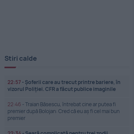
Stiri calde
22:57
-
Șoferii care au trecut printre bariere, în
vizorul Poliției. CFR a făcut publice imaginile
22:46
-
Traian Băsescu, întrebat cine ar putea fi
premier după Bolojan: Cred că eu aș fi cel mai bun
premier
22:34
-
Seară complicată pentru trei zodii.