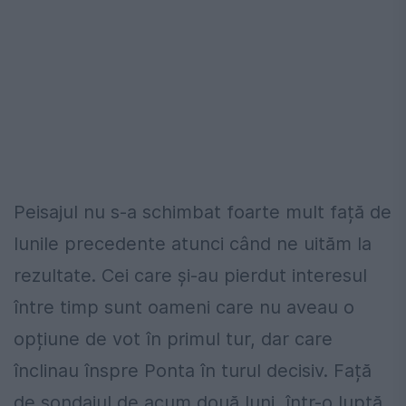
Peisajul nu s-a schimbat foarte mult față de
lunile precedente atunci când ne uităm la
rezultate. Cei care și-au pierdut interesul
între timp sunt oameni care nu aveau o
opțiune de vot în primul tur, dar care
înclinau înspre Ponta în turul decisiv. Față
de sondajul de acum două luni, într-o luptă