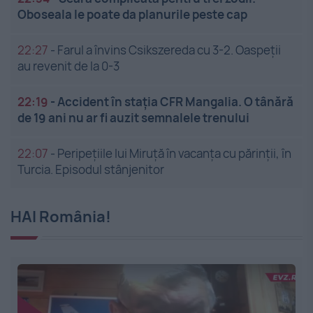
Oboseala le poate da planurile peste cap
22:27
-
Farul a învins Csikszereda cu 3-2. Oaspeții
au revenit de la 0-3
22:19
-
Accident în stația CFR Mangalia. O tânără
de 19 ani nu ar fi auzit semnalele trenului
22:07
-
Peripețiile lui Miruță în vacanța cu părinții, în
Turcia. Episodul stânjenitor
HAI România!