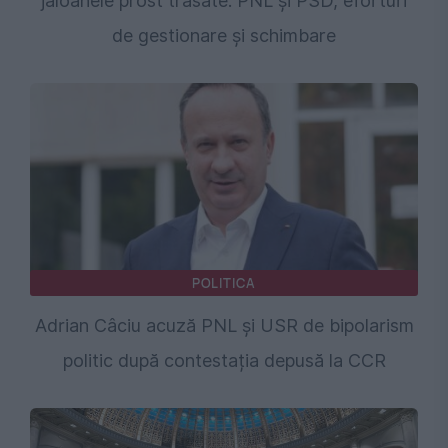
jaloanele prost trasate. PNL și PSD, eforturi
de gestionare și schimbare
POLITICA
Adrian Câciu acuză PNL și USR de bipolarism
politic după contestația depusă la CCR