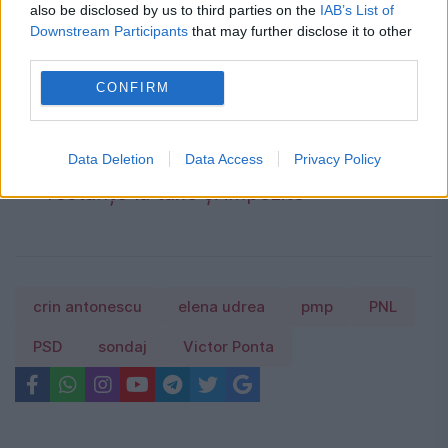
also be disclosed by us to third parties on the
IAB’s List of
România, în pericol de blackout? Expert
Downstream Participants
that may further disclose it to other
în energie: „Trebuie să accelerăm cât se
third parties.
poate de repede acele investiții”
CONFIRM
Cum verifici dacă ai datorii la Primărie?
Metoda prin care afli online dacă ai
Data Deletion
Data Access
Privacy Policy
restanțe la taxe și impozite
crin antonescu
elena udrea
pmp
PNL
PSD
sondaj
Victor Ponta