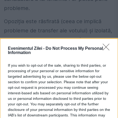
probleme.
Opoziția este răsfirată (ceea ce implică
probleme de transfer ale votului) și izolată,
imaginea liderilor săi nepercutând dincolo
de electoratul deja persuadat în primul tur.
Evenimentul Zilei -
Do Not Process My Personal
Information
Pe de altă parte forța sa combinată în turul
If you wish to opt-out of the sale, sharing to third parties, or
doi nu este de neglijat. După negocierile din
processing of your personal or sensitive information for
iunie situația se va modifica semnificativ în
targeted advertising by us, please use the below opt-out
section to confirm your selection. Please note that after your
bine sau în rău.
opt-out request is processed you may continue seeing
interest-based ads based on personal information utilized by
Articolul a fost publicat pe blogul lui Barbu
us or personal information disclosed to third parties prior to
your opt-out. You may separately opt-out of the further
Mateescu,
Sociollogica
.
disclosure of your personal information by third parties on the
IAB’s list of downstream participants. This information may