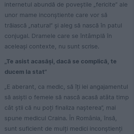
internetul abundă de poveștile „fericite” ale
unor mame inconștiente care vor să
trăiască „natural” și aleg să nască în patul
conjugal. Dramele care se întâmplă în
aceleași contexte, nu sunt scrise.
„Te asist acasăși, dacă se complică, te
ducem la stat”
„E aberant, ca medic, să îți iei angajamentul
să asiști o femeie să nască acasă atâta timp
cât știi că nu poți finaliza nașterea”, mai
spune medicul Craina. În România, însă,
sunt suficient de mulți medici inconștienți