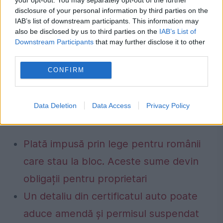
monitorizate funcțiile vitale, iar la naștere e
disclosure of your personal information by third parties on the
IAB’s list of downstream participants. This information may
asistată de obstetrician, moașă specializată,
also be disclosed by us to third parties on the
IAB’s List of
Downstream Participants
that may further disclose it to other
medic neonatolog. În plus, există personal
third parties.
auxiliar, instrumentar steril, aparate de
CONFIRM
intervenție în caz de necesitate, mediu fără
microbi. Acasă există «intimitate» – e lait-
Data Deletion
Data Access
Privacy Policy
motivul cel mai apelat”.
Plată impusă prin lege pentru românii
care stau la bloc. Aceste sume devin
obligații pentru proprietari
Un detaliu din certificatul auto poate
aduce amendă și permisul suspendat