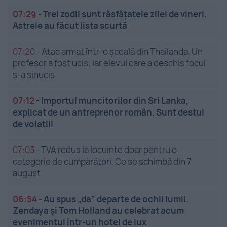
07:29
-
Trei zodii sunt răsfățatele zilei de vineri.
Astrele au făcut lista scurtă
07:20
-
Atac armat într-o școală din Thailanda. Un
profesor a fost ucis, iar elevul care a deschis focul
s-a sinucis
07:12
-
Importul muncitorilor din Sri Lanka,
explicat de un antreprenor român. Sunt destul
de volatili
07:03
-
TVA redus la locuințe doar pentru o
categorie de cumpărători. Ce se schimbă din 7
august
06:54
-
Au spus „da” departe de ochii lumii.
Zendaya și Tom Holland au celebrat acum
evenimentul într-un hotel de lux