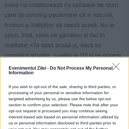
(care nu colaborează cu spitalele de stat)
care își conving pacientele că e natural,
frumos și înălțător să nască acasă. Nu le
spun, însă, ceea ce gândesc și fac în
realitate: «Te asist acasă și, dacă se
complică situația, sunăm la 112 și te ducem
la stat»”, e revoltat medicul Marius Craina,
Evenimentul Zilei -
Do Not Process My Personal
Information
care descrie și riscurile: „Ce trebuie reținut
e că nașterea în general poate fi
If you wish to opt-out of the sale, sharing to third parties, or
processing of your personal or sensitive information for
periculoasă, chiar și în spital. Nașterea
targeted advertising by us, please use the below opt-out
acasă e absurdă, în secolul XXI, când există
section to confirm your selection. Please note that after your
opt-out request is processed you may continue seeing
maternități de stat și private. La spital, în
interest-based ads based on personal information utilized by
us or personal information disclosed to third parties prior to
timpul travaliului, mamei îi sunt
your opt-out. You may separately opt-out of the further