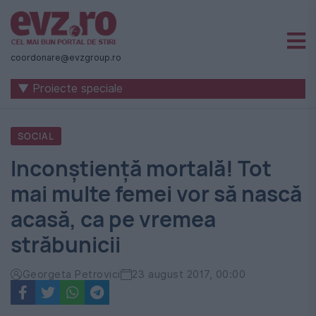
Știri
naționale
coordonare@evzgroup.ro
și
▼ Proiecte speciale
internaționale
|
SOCIAL
România
Inconștiență mortală! Tot
-
mai multe femei vor să nască
Evenimentul
acasă, ca pe vremea
Zilei
străbunicii
Georgeta Petrovici
23 august 2017, 00:00