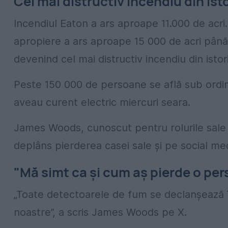
Cel mai distructiv incendiu din ist
Incendiul Eaton a ars aproape 11.000 de acri. 
apropiere a ars aproape 15 000 de acri până m
devenind cel mai distructiv incendiu din isto
Peste 150 000 de persoane se află sub ordin
aveau curent electric miercuri seara.
James Woods, cunoscut pentru rolurile sale
deplâns pierderea casei sale și pe social med
"Mă simt ca și cum aș pierde o pe
„Toate detectoarele de fum se declanșează î
noastre”, a scris James Woods pe X.