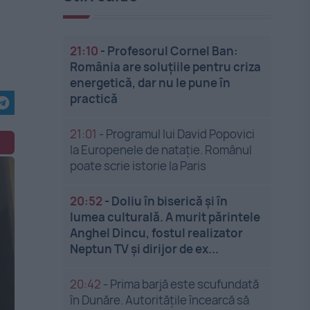
21:10
-
Profesorul Cornel Ban:
România are soluțiile pentru criza
energetică, dar nu le pune în
practică
21:01
-
Programul lui David Popovici
la Europenele de natație. Românul
poate scrie istorie la Paris
20:52
-
Doliu în biserică și în
lumea culturală. A murit părintele
Anghel Dincu, fostul realizator
Neptun TV și dirijor de ex...
20:42
-
Prima barjă este scufundată
în Dunăre. Autoritățile încearcă să