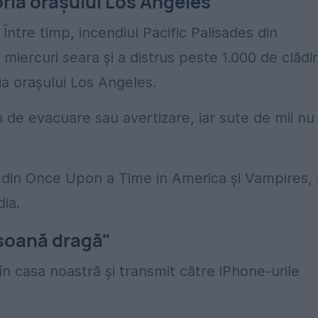
oria orașului Los Angeles
Între timp, incendiul Pacific Palisades din
iercuri seara și a distrus peste 1.000 de clădiri
ria orașului Los Angeles.
 de evacuare sau avertizare, iar sute de mii nu
 din Once Upon a Time in America și Vampires, 
ia.
rsoană dragă"
n casa noastră și transmit către iPhone-urile