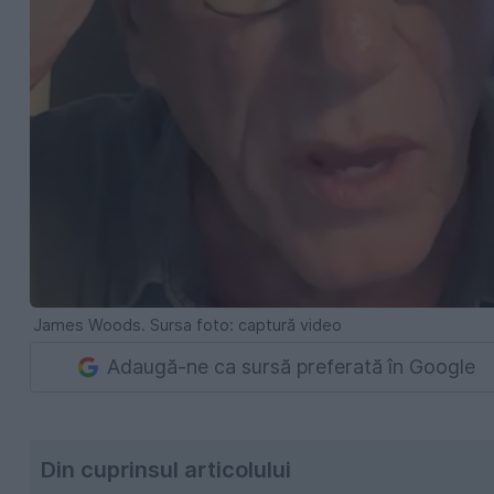
James Woods. Sursa foto: captură video
Adaugă-ne ca sursă preferată în Google
Din cuprinsul articolului