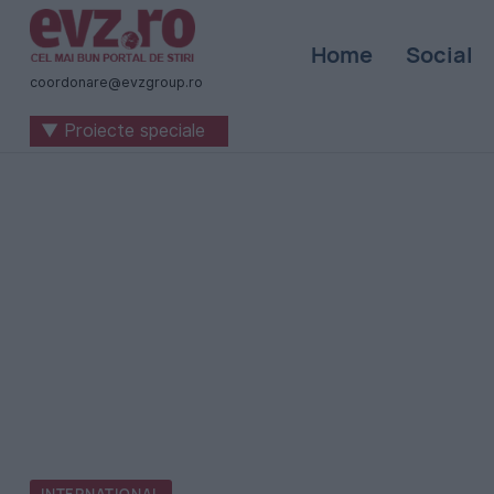
Știri
Home
Social
naționale
coordonare@evzgroup.ro
și
▼ Proiecte speciale
internaționale
|
România
-
Evenimentul
Zilei