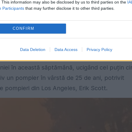
vârstă de 8 ani, și-a oferit pușculița pentru a
. This information may also be disclosed by us to third parties on the
IA
Participants
that may further disclose it to other third parties.
a dispărut”, a spus James Woods cu lacrimi în ochi.
CONFIRM
a noi să ne reconstruim casa”, a spus el,
Data Deletion
Data Access
Privacy Policy
orniei în această săptămână, ucigând cel puțin ci
iv un pompier în vârstă de 25 de ani, potrivit
e pompieri din Los Angeles, Erik Scott.