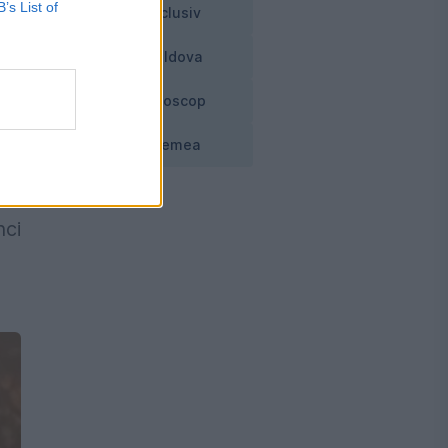
B’s List of
Exclusiv
Moldova
Horoscop
Vremea
nci