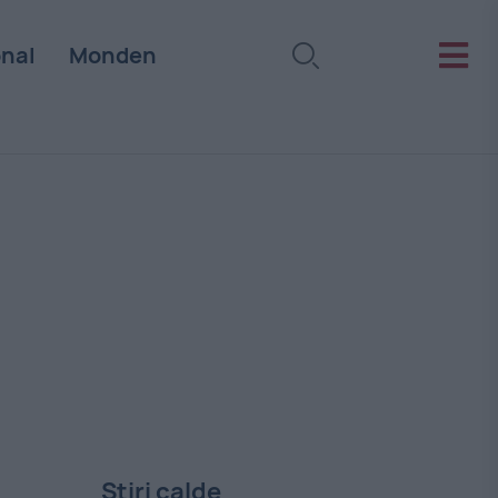
onal
Monden
Stiri calde