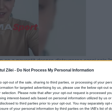
p ce a povestit despre distrugerea casei sale î
fac acum ravagii în zona Los Angeles.
l Zilei -
Do Not Process My Personal Information
zi totul a dispărut"
to opt-out of the sale, sharing to third parties, or processing of your per
formation for targeted advertising by us, please use the below opt-out s
larat pentru
CNN
că și-a pierdut casa din cartier
r selection. Please note that after your opt-out request is processed y
eing interest-based ads based on personal information utilized by us or
disclosed to third parties prior to your opt-out. You may separately opt-
losure of your personal information by third parties on the IAB’s list of