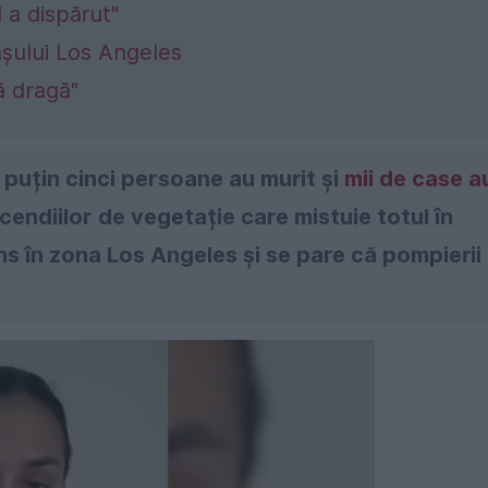
l a dispărut"
rașului Los Angeles
ă dragă"
l puțin cinci persoane au murit și
mii de case a
cendiilor de vegetație care mistuie totul în
juns în zona Los Angeles și se pare că pompierii