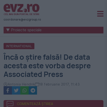
Știri
naționale
coordonare@evzgroup.ro
și
▼ Proiecte speciale
internaționale
|
INTERNATIONAL
România
Încă o ştire falsă! De data
-
acesta este vorba despre
Evenimentul
Associated Press
Zilei
Antonia Hendrik
18 februarie 2017, 11:43
COMENTEAZĂ ȘTIREA