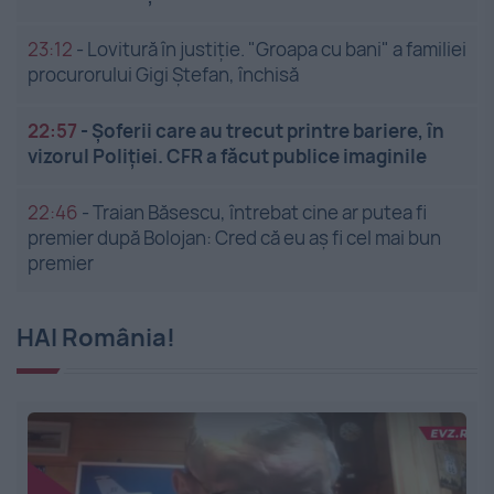
23:12
-
Lovitură în justiție. "Groapa cu bani" a familiei
procurorului Gigi Ștefan, închisă
22:57
-
Șoferii care au trecut printre bariere, în
vizorul Poliției. CFR a făcut publice imaginile
22:46
-
Traian Băsescu, întrebat cine ar putea fi
premier după Bolojan: Cred că eu aș fi cel mai bun
premier
HAI România!