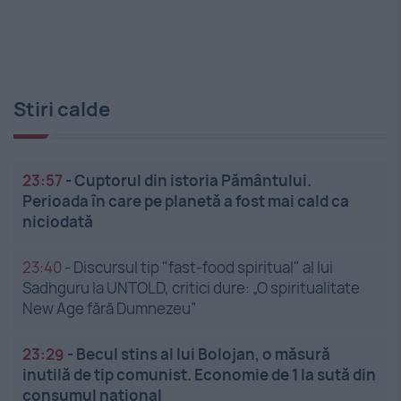
Stiri calde
23:57
-
Cuptorul din istoria Pământului.
Perioada în care pe planetă a fost mai cald ca
niciodată
23:40
-
Discursul tip "fast-food spiritual" al lui
Sadhguru la UNTOLD, critici dure: „O spiritualitate
New Age fără Dumnezeu”
23:29
-
Becul stins al lui Bolojan, o măsură
inutilă de tip comunist. Economie de 1 la sută din
consumul național