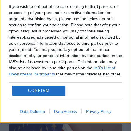
adresa lui Bolojan
If you wish to opt-out of the sale, sharing to third parties, or
processing of your personal or sensitive information for
targeted advertising by us, please use the below opt-out
section to confirm your selection. Please note that after your
opt-out request is processed you may continue seeing
interest-based ads based on personal information utilized by
us or personal information disclosed to third parties prior to
your opt-out. You may separately opt-out of the further
disclosure of your personal information by third parties on the
IAB’s list of downstream participants. This information may
also be disclosed by us to third parties on the
IAB’s List of
Downstream Participants
that may further disclose it to other
INTERNATIONAL
third parties.
Tensiuni între SUA și Europa. Washingtonul a
CONFIRM
vândut euro în secret pentru a salva yenul
japonez, iar BCE reacționează
Data Deletion
Data Access
Privacy Policy