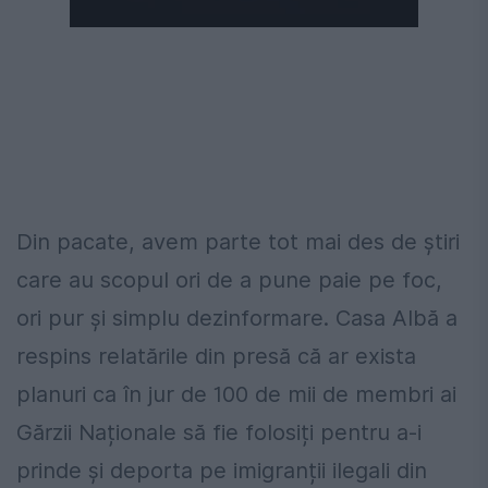
Următorul videoclip în 4
Anulează
Din pacate, avem parte tot mai des de ştiri
care au scopul ori de a pune paie pe foc,
ori pur şi simplu dezinformare. Casa Albă a
respins relatările din presă că ar exista
planuri ca în jur de 100 de mii de membri ai
Gărzii Naționale să fie folosiți pentru a-i
prinde și deporta pe imigranții ilegali din