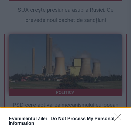
SUA crește presiunea asupra Rusiei. Ce
prevede noul pachet de sancțiuni
POLITICA
PSD cere activarea mecanismului european
de urgență pentru energie și susține
Evenimentul Zilei -
Do Not Process My Personal
Information
menținerea centralelor pe cărbune. Critici la