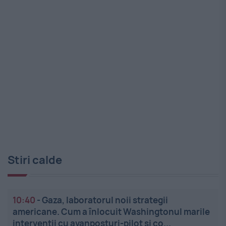
Stiri calde
10:40
-
Gaza, laboratorul noii strategii
americane. Cum a înlocuit Washingtonul marile
intervenții cu avanposturi-pilot și co...