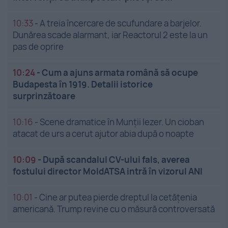
10:33
-
A treia încercare de scufundare a barjelor.
Dunărea scade alarmant, iar Reactorul 2 este la un
pas de oprire
10:24
-
Cum a ajuns armata română să ocupe
Budapesta în 1919. Detalii istorice
surprinzătoare
10:16
-
Scene dramatice în Munții Iezer. Un cioban
atacat de urs a cerut ajutor abia după o noapte
10:09
-
După scandalul CV-ului fals, averea
fostului director MoldATSA intră în vizorul ANI
10:01
-
Cine ar putea pierde dreptul la cetățenia
americană. Trump revine cu o măsură controversată