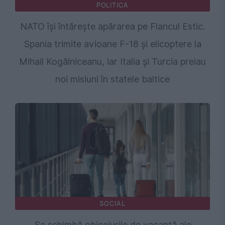
POLITICA
NATO își întărește apărarea pe Flancul Estic.
Spania trimite avioane F-18 și elicoptere la
Mihail Kogălniceanu, iar Italia și Turcia preiau
noi misiuni în statele baltice
SOCIAL
Se schimbă obiceiurile de vacanță ale