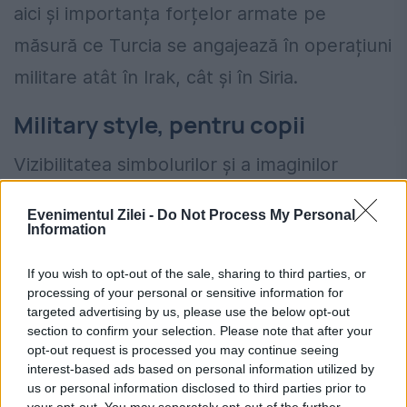
aici și importanța forțelor armate pe
măsură ce Turcia se angajează în operațiuni
militare atât în Irak, cât și în Siria.
Military style, pentru copii
Vizibilitatea simbolurilor și a imaginilor
militare a devenit lucrativă pentru guvern,
Evenimentul Zilei -
Do Not Process My Personal
pe fondul eșecurilor politice și economice
Information
ale AKP. Și a problemei kurde care a
If you wish to opt-out of the sale, sharing to third parties, or
devenit o chestiune internațională.
processing of your personal or sensitive information for
targeted advertising by us, please use the below opt-out
section to confirm your selection. Please note that after your
Sub protecția anonimatului, un general cu
opt-out request is processed you may continue seeing
două stele a declarat: „Erdogan presupune
interest-based ads based on personal information utilized by
us or personal information disclosed to third parties prior to
în mod greșit că legitimitatea sa este
your opt-out. You may separately opt-out of the further