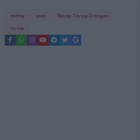
militar
puci
Recep Tayyip Erdogan
turcia