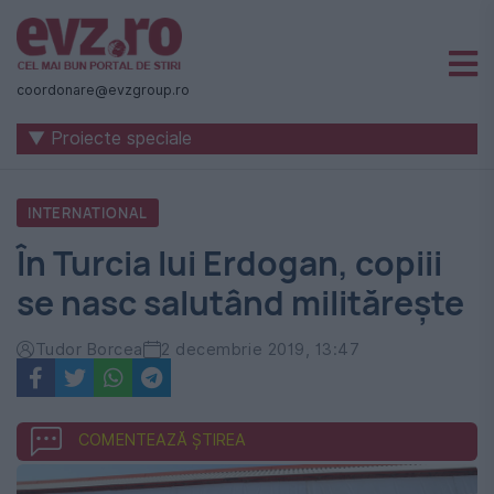
Știri
naționale
coordonare@evzgroup.ro
și
▼ Proiecte speciale
internaționale
|
INTERNATIONAL
România
În Turcia lui Erdogan, copiii
-
se nasc salutând militărește
Evenimentul
Zilei
Tudor Borcea
2 decembrie 2019, 13:47
COMENTEAZĂ ȘTIREA