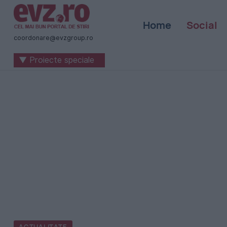
Știri
Home
Social
naționale
coordonare@evzgroup.ro
și
▼ Proiecte speciale
internaționale
|
România
-
Evenimentul
Zilei