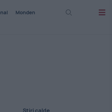
onal
Monden
Stiri calde