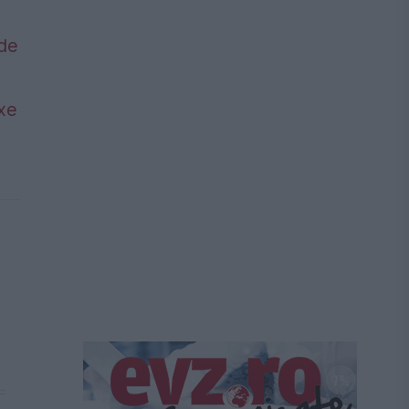
 de
axe