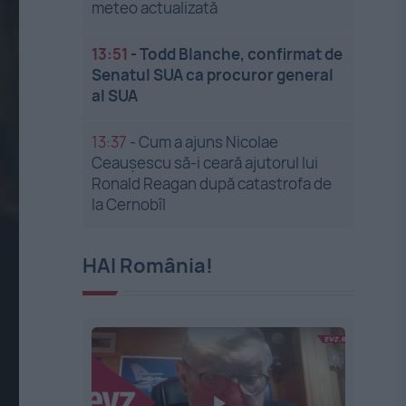
meteo actualizată
13:51
-
Todd Blanche, confirmat de
Senatul SUA ca procuror general
al SUA
13:37
-
Cum a ajuns Nicolae
Ceaușescu să-i ceară ajutorul lui
Ronald Reagan după catastrofa de
la Cernobîl
HAI România!