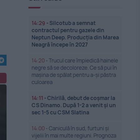
14:29
-
Silcotub a semnat
contractul pentru gazele din
Neptun Deep. Producția din Marea
Neagră începe în 2027
14:20
-
Trucul care împiedică hainele
negre să se decoloreze. Ce să pui în
mașina de spălat pentru a-și păstra
culoarea
14:11
-
Chirilă, debut de coșmar la
CS Dinamo. După 1-2 a venit și un
sec 1-5 cu CSM Slatina
14:00
-
Caniculă în sud, furtuni și
vijelii în mai multe regiuni. Prognoza