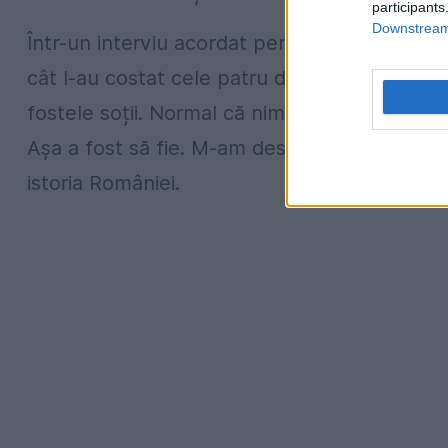
participants
Downstream 
Într-un interviu acordat pentru „Evenimentul 
cât l-au costat cele patru divorțuri. „Nu am 
fostele soții. Normal că nimeni nu-și propun
Așa a fost să fie. M-am descurcat financiar”,
istoria României.