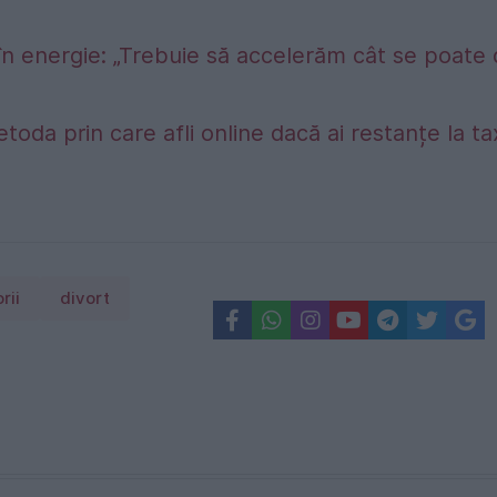
în energie: „Trebuie să accelerăm cât se poate
etoda prin care afli online dacă ai restanțe la t
rii
divort