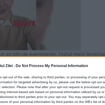
re un an plin de evenimente. Fostul mare tenisma
are, ce vor avea loc la data de 26 mai. Apoi,, 
l Zilei -
Do Not Process My Personal Information
a oară, aleasa fiind Ioana Simion. În declarația 
to opt-out of the sale, sharing to third parties, or processing of your per
lectorală apare și o datorie pe care Ilie Năstase
formation for targeted advertising by us, please use the below opt-out s
te vorba despre o sumă uriașă, de 2,2 milioane d
r selection. Please note that after your opt-out request is processed y
eing interest-based ads based on personal information utilized by us or
 un concert susținut de Sting. Cei doi s-au
disclosed to third parties prior to your opt-out. You may separately opt-
losure of your personal information by third parties on the IAB’s list of