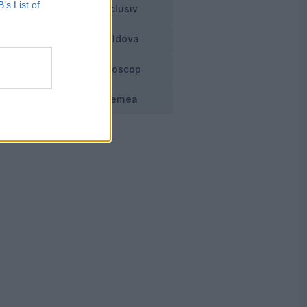
B’s List of
Exclusiv
ată
Moldova
e
Horoscop
e.
Vremea