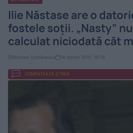
ACTUALITATE
Ilie Năstase are o dator
fostele soții. „Nasty” nu
calculat niciodată cât m
Nicolae Comănescu
14 aprilie 2019, 10:14
COMENTEAZĂ ȘTIREA