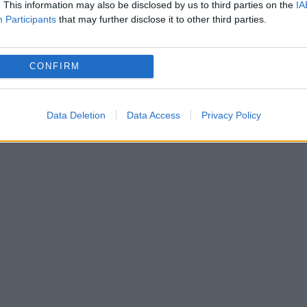
. This information may also be disclosed by us to third parties on the
IA
Participants
that may further disclose it to other third parties.
zilei”, Ilie Năstase spunea că n-a socotit niciod
calculat niciodată cât m-au costat despărțirile d
CONFIRM
e vreodată să se căsătorească, apoi să divorțez
 afirma cel mai important jucător de tenis din
Data Deletion
Data Access
Privacy Policy