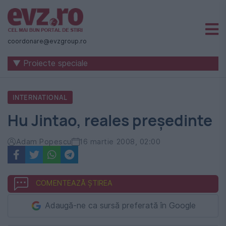
Știri
naționale
coordonare@evzgroup.ro
și
▼ Proiecte speciale
internaționale
|
INTERNATIONAL
România
Hu Jintao, reales preşedinte
-
Evenimentul
Adam Popescu
16 martie 2008, 02:00
Zilei
COMENTEAZĂ ȘTIREA
Adaugă-ne ca sursă preferată în Google