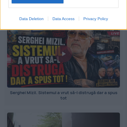
Turnul Babel la 80 de ani: ONU, pariul Infantino și
eroziunea arhitecturii multilaterale
Data Deletion
Data Access
Privacy Policy
Serghei Mizil. Sistemul a vrut să-l distrugă dar a spus
tot