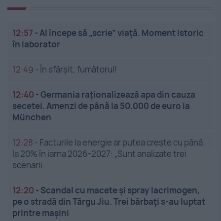
12:57
-
AI începe să „scrie” viață. Moment istoric
în laborator
12:49
-
În sfârșit, fumătorul!
12:40
-
Germania raționalizează apa din cauza
secetei. Amenzi de până la 50.000 de euro la
München
12:28
-
Facturile la energie ar putea crește cu până
la 20% în iarna 2026-2027: „Sunt analizate trei
scenarii
12:20
-
Scandal cu macete și spray lacrimogen,
pe o stradă din Târgu Jiu. Trei bărbați s-au luptat
printre mașini