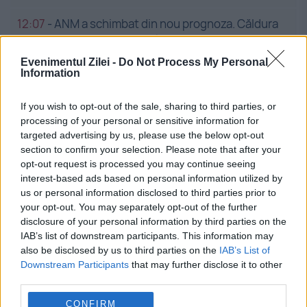
12:07
-
ANM a schimbat din nou prognoza. Căldura
se extinde, iar marți vine vârful caniculei
Evenimentul Zilei -
Do Not Process My Personal
Information
HAI România!
If you wish to opt-out of the sale, sharing to third parties, or
processing of your personal or sensitive information for
targeted advertising by us, please use the below opt-out
section to confirm your selection. Please note that after your
opt-out request is processed you may continue seeing
interest-based ads based on personal information utilized by
us or personal information disclosed to third parties prior to
your opt-out. You may separately opt-out of the further
disclosure of your personal information by third parties on the
IAB’s list of downstream participants. This information may
also be disclosed by us to third parties on the
IAB’s List of
Downstream Participants
that may further disclose it to other
third parties.
CONFIRM