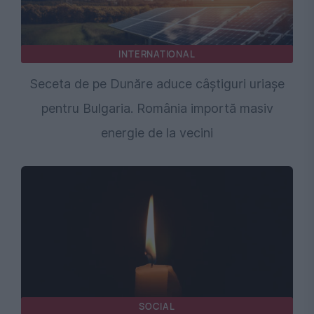
INTERNATIONAL
Seceta de pe Dunăre aduce câștiguri uriașe
pentru Bulgaria. România importă masiv
energie de la vecini
SOCIAL