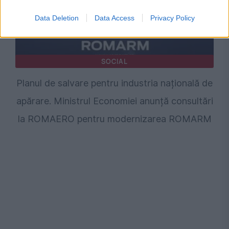
Data Deletion
Data Access
Privacy Policy
SOCIAL
Planul de salvare pentru industria națională de
apărare. Ministrul Economiei anunță consultări
la ROMAERO pentru modernizarea ROMARM