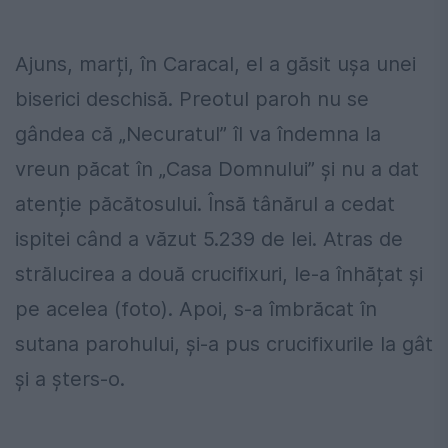
Ajuns, marți, în Caracal, el a găsit ușa unei
biserici deschisă. Preotul paroh nu se
gândea că „Necuratul” îl va îndemna la
vreun păcat în „Casa Domnului” și nu a dat
atenție păcătosului. Însă tânărul a cedat
ispitei când a văzut 5.239 de lei. Atras de
strălucirea a două crucifixuri, le-a înhățat și
pe acelea (foto). Apoi, s-a îmbrăcat în
sutana parohului, și-a pus crucifixurile la gât
și a șters-o.