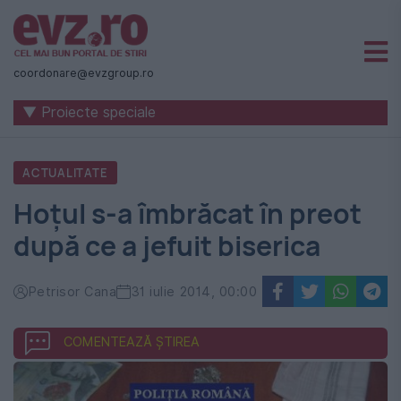
Știri
naționale
coordonare@evzgroup.ro
și
▼ Proiecte speciale
internaționale
|
ACTUALITATE
România
Hoțul s-a îmbrăcat în preot
-
după ce a jefuit biserica
Evenimentul
Zilei
Petrisor Cana
31 iulie 2014, 00:00
COMENTEAZĂ ȘTIREA