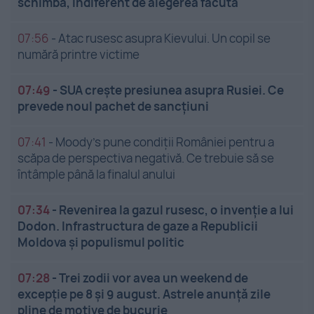
schimbă, indiferent de alegerea făcută
07:56
-
Atac rusesc asupra Kievului. Un copil se
numără printre victime
07:49
-
SUA crește presiunea asupra Rusiei. Ce
prevede noul pachet de sancțiuni
07:41
-
Moody’s pune condiții României pentru a
scăpa de perspectiva negativă. Ce trebuie să se
întâmple până la finalul anului
07:34
-
Revenirea la gazul rusesc, o invenție a lui
Dodon. Infrastructura de gaze a Republicii
Moldova și populismul politic
07:28
-
Trei zodii vor avea un weekend de
excepție pe 8 și 9 august. Astrele anunță zile
pline de motive de bucurie