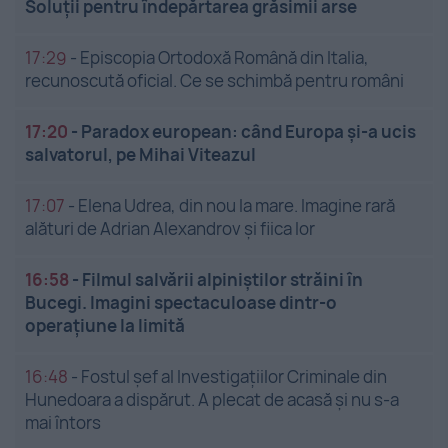
Soluții pentru îndepărtarea grăsimii arse
17:29
-
Episcopia Ortodoxă Română din Italia,
recunoscută oficial. Ce se schimbă pentru români
17:20
-
Paradox european: când Europa și-a ucis
salvatorul, pe Mihai Viteazul
17:07
-
Elena Udrea, din nou la mare. Imagine rară
alături de Adrian Alexandrov și fiica lor
16:58
-
Filmul salvării alpiniștilor străini în
Bucegi. Imagini spectaculoase dintr-o
operațiune la limită
16:48
-
Fostul șef al Investigațiilor Criminale din
Hunedoara a dispărut. A plecat de acasă și nu s-a
mai întors