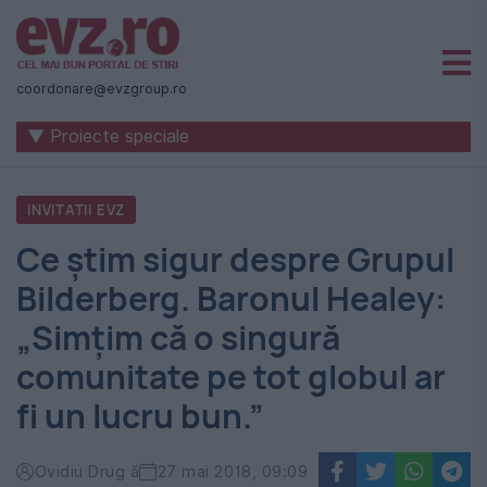
Știri
naționale
coordonare@evzgroup.ro
și
▼ Proiecte speciale
internaționale
|
INVITATII EVZ
România
Ce ştim sigur despre Grupul
-
Bilderberg. Baronul Healey:
Evenimentul
„Simțim că o singură
Zilei
comunitate pe tot globul ar
fi un lucru bun.”
Ovidiu Drug ă
27 mai 2018, 09:09