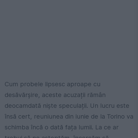
Cum probele lipsesc aproape cu
desăvărșire, aceste acuzații rămân
deocamdată niște speculații. Un lucru este
însă cert, reuniunea din iunie de la Torino va
schimba încă o dată fața lumii. La ce ar
trebui să ne așteptăm, încercăm să