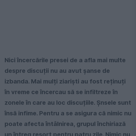
Nici încercările presei de a afla mai multe
despre discuții nu au avut șanse de
izbanda. Mai mulți ziariști au fost reținuți
în vreme ce încercau să se infiltreze în
zonele în care au loc discuțiile. Șnsele sunt
însă infime. Pentru a se asigura că nimic nu
poate afecta întâlnirea, grupul închiriază
un întreg resort pentru patru zile. Nimic nu