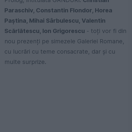
Prolog, intitulată GÂNDURI.
Christian
Paraschiv, Constantin Flondor, Horea
Paștina, Mihai Sârbulescu, Valentin
Scărlătescu, Ion Grigorescu
- toți vor fi din
nou prezenți pe simezele Galeriei Romane,
cu lucrări cu teme consacrate, dar și cu
multe surprize.