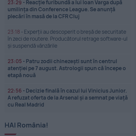
23:29
-
Reacție furibundă a lui Ioan Varga după
umilința din Conference League. Se anunță
plecări în masă de la CFR Cluj
23:18
-
Experții au descoperit o breșă de securitate
în zeci de routere. Producătorul retrage software-ul
și suspendă vânzările
23:05
-
Patru zodii chinezești sunt în centrul
atenției pe 7 august. Astrologii spun că începe o
etapă nouă
22:56
-
Decizie finală în cazul lui Vinicius Junior.
A refuzat oferta de la Arsenal și a semnat pe viață
cu Real Madrid
HAI România!