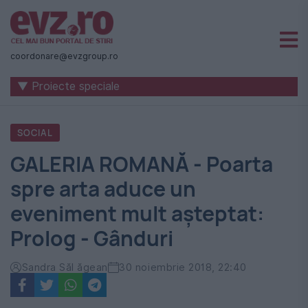
Știri
naționale
coordonare@evzgroup.ro
și
▼ Proiecte speciale
internaționale
|
SOCIAL
România
GALERIA ROMANĂ - Poarta
-
spre arta aduce un
Evenimentul
eveniment mult așteptat:
Zilei
Prolog - Gânduri
Sandra Săl ăgean
30 noiembrie 2018, 22:40