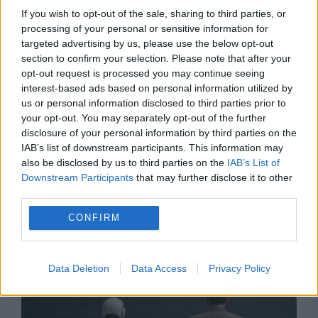
a României
If you wish to opt-out of the sale, sharing to third parties, or
processing of your personal or sensitive information for
targeted advertising by us, please use the below opt-out
section to confirm your selection. Please note that after your
opt-out request is processed you may continue seeing
interest-based ads based on personal information utilized by
us or personal information disclosed to third parties prior to
your opt-out. You may separately opt-out of the further
disclosure of your personal information by third parties on the
IAB’s list of downstream participants. This information may
also be disclosed by us to third parties on the
IAB’s List of
Downstream Participants
that may further disclose it to other
POLITICA
third parties.
Avertisment dur lansat de Călin Georgescu:
CONFIRM
Renunțarea la leu fără consultarea românilor
va duce la explozia prețurilor
Data Deletion
Data Access
Privacy Policy