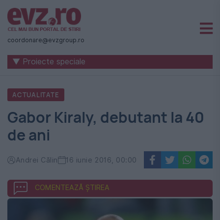
Știri
naționale
coordonare@evzgroup.ro
și
▼ Proiecte speciale
internaționale
|
ACTUALITATE
România
Gabor Kiraly, debutant la 40
-
de ani
Evenimentul
Zilei
Andrei Călin
16 iunie 2016, 00:00
COMENTEAZĂ ȘTIREA