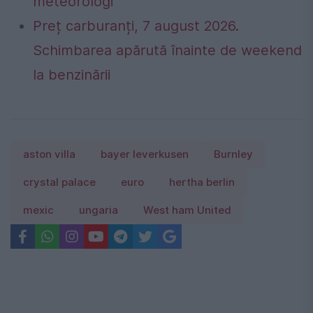
meteorologi
Preț carburanți, 7 august 2026.
Schimbarea apărută înainte de weekend
la benzinării
aston villa
bayer leverkusen
Burnley
crystal palace
euro
hertha berlin
mexic
ungaria
West ham United