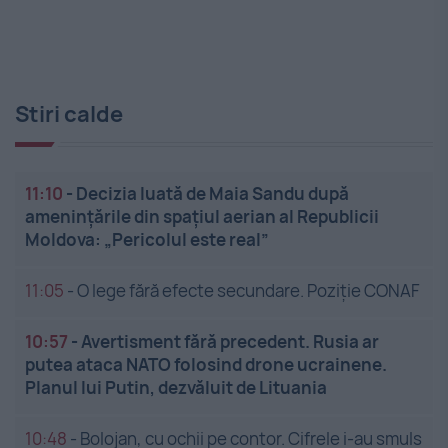
Stiri calde
11:10
-
Decizia luată de Maia Sandu după
amenințările din spațiul aerian al Republicii
Moldova: „Pericolul este real”
11:05
-
O lege fără efecte secundare. Poziție CONAF
10:57
-
Avertisment fără precedent. Rusia ar
putea ataca NATO folosind drone ucrainene.
Planul lui Putin, dezvăluit de Lituania
10:48
-
Bolojan, cu ochii pe contor. Cifrele i-au smuls