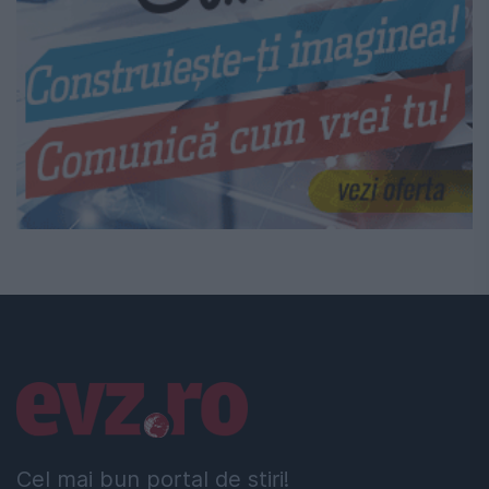
Linkuri utile
Cel mai bun portal de stiri!