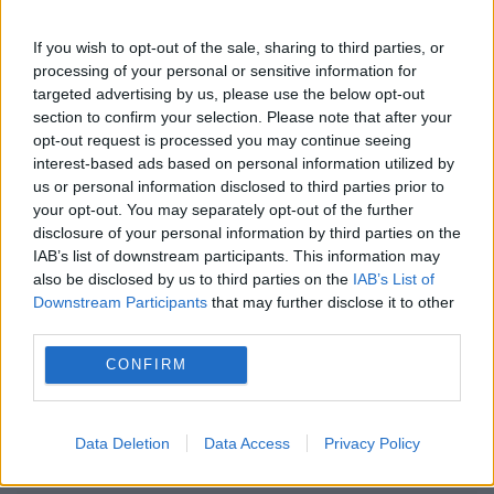
Stiri calde
If you wish to opt-out of the sale, sharing to third parties, or
processing of your personal or sensitive information for
targeted advertising by us, please use the below opt-out
23:57
-
Cuptorul din istoria Pământului.
section to confirm your selection. Please note that after your
Perioada în care pe planetă a fost mai cald ca
opt-out request is processed you may continue seeing
niciodată
interest-based ads based on personal information utilized by
us or personal information disclosed to third parties prior to
your opt-out. You may separately opt-out of the further
23:40
-
Discursul tip "fast-food spiritual" al lui
disclosure of your personal information by third parties on the
Sadhguru la UNTOLD, critici dure: „O spiritualitate
IAB’s list of downstream participants. This information may
New Age fără Dumnezeu”
also be disclosed by us to third parties on the
IAB’s List of
Downstream Participants
that may further disclose it to other
23:29
-
Becul stins al lui Bolojan, o măsură
third parties.
inutilă de tip comunist. Economie de 1 la sută din
CONFIRM
consumul național
23:12
-
Lovitură în justiție. "Groapa cu bani" a familiei
Data Deletion
Data Access
Privacy Policy
procurorului Gigi Ștefan, închisă