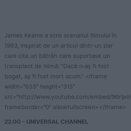
James Kearns a scris scenariul filmului în
1993, inspirat de un articol dintr-un ziar
care cita un bătrân care suportase un
transplant de inimă: "Dacă n-aş fi fost
bogat, aş fi fost mort acum." <iframe
width="633" height="315"
src="http://www.youtube.com/embed/96rIjx
frameborder="0" allowfullscreen></iframe>
22.00 - UNIVERSAL CHANNEL