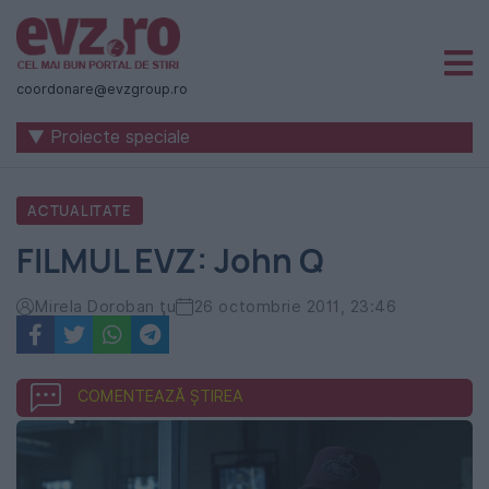
Știri
naționale
coordonare@evzgroup.ro
și
▼ Proiecte speciale
internaționale
|
ACTUALITATE
România
FILMUL EVZ: John Q
-
Evenimentul
Mirela Doroban ţu
26 octombrie 2011, 23:46
Zilei
COMENTEAZĂ ȘTIREA