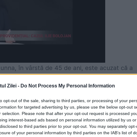
unna, în vârstă de 45 de ani, este acuzat că a
n autobuz parcat, unde a început să o abuzeze.
l Zilei -
Do Not Process My Personal Information
ei de cinci ani a alergat la autobuz. Micuțul, car
t să lovească în ușa vehiculului și să-l roage p
to opt-out of the sale, sharing to third parties, or processing of your per
formation for targeted advertising by us, please use the below opt-out s
atul a fugit la mama lui și i-a spus ce se
r selection. Please note that after your opt-out request is processed y
eing interest-based ads based on personal information utilized by us or
Dar, până să vină poliţia, vecinii au luat cu asalt
disclosed to third parties prior to your opt-out. You may separately opt-
losure of your personal information by third parties on the IAB’s list of