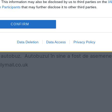
. This information may also be disclosed by us to third parties on the
IA
Participants
that may further disclose it to other third parties.
ul violator a avut sânge pe pantalonii și pe mâin
ctor a spus că "semnele sunt clare că a fost
CONFIRM
oliția a declarat că testele sunt în curs de
Data Deletion
Data Access
Privacy Policy
ost într-adevăr violată. De asemenea, ofițerii 
în autobuz. Autobuzul în sine a fost de asemen
ilymail.co.uk