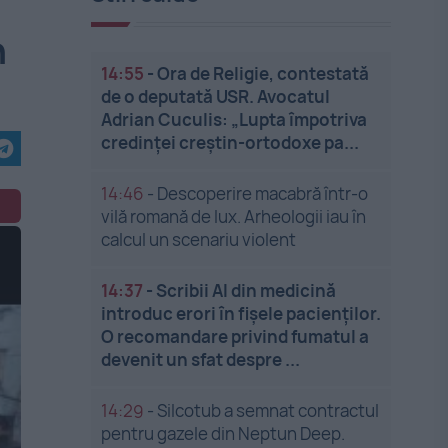
n
14:55
-
Ora de Religie, contestată
de o deputată USR. Avocatul
Adrian Cuculis: „Lupta împotriva
credinței creștin-ortodoxe pa...
14:46
-
Descoperire macabră într-o
vilă romană de lux. Arheologii iau în
calcul un scenariu violent
14:37
-
Scribii AI din medicină
introduc erori în fișele pacienților.
O recomandare privind fumatul a
devenit un sfat despre ...
14:29
-
Silcotub a semnat contractul
pentru gazele din Neptun Deep.