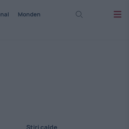
onal
Monden
Stiri calde