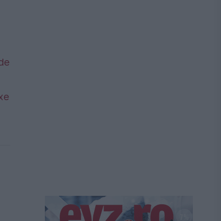
 de
axe