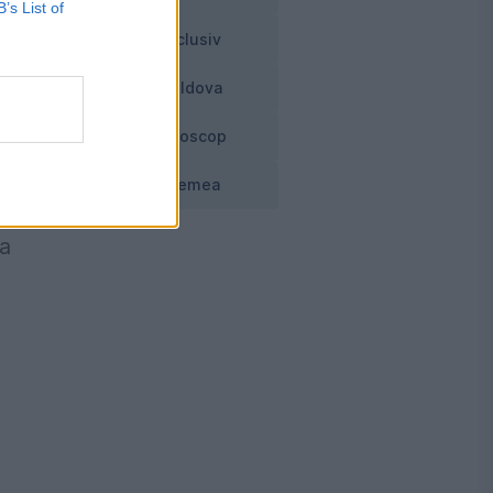
B’s List of
i.
Exclusiv
Moldova
Horoscop
Vremea
de
ea