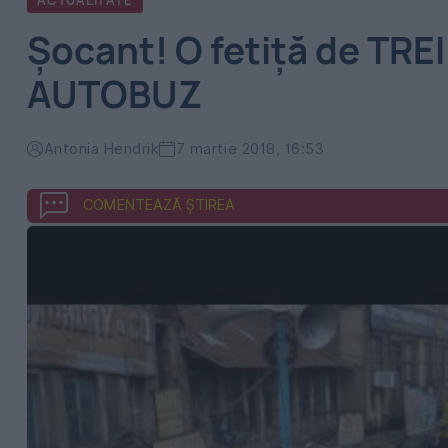
ACTUALITATE
Şocant! O fetiţă de TREI
AUTOBUZ
Antonia Hendrik
7 martie 2018, 16:53
COMENTEAZĂ ȘTIREA