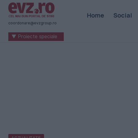
Știri
Home
Social
naționale
coordonare@evzgroup.ro
și
▼ Proiecte speciale
internaționale
|
România
-
Evenimentul
Zilei