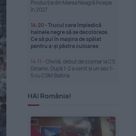
Producția din Marea Neagră începe
în 2027
14:20
-
Trucul care împiedică
hainele negre să se decoloreze.
Ce să pui în mașina de spălat
pentru a-și păstra culoarea
14:11
-
Chirilă, debut de coșmar la CS
Dinamo. După 1-2 a venit și un sec 1-
5 cu CSM Slatina
HAI România!