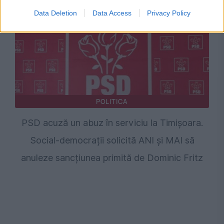
Data Deletion
Data Access
Privacy Policy
POLITICA
PSD acuză un abuz în serviciu la Timișoara.
Social-democrații solicită ANI și MAI să
anuleze sancțiunea primită de Dominic Fritz