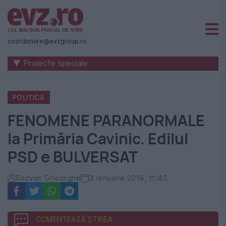
Știri
naționale
coordonare@evzgroup.ro
și
▼ Proiecte speciale
internaționale
|
POLITICA
România
FENOMENE PARANORMALE
-
la Primăria Cavinic. Edilul
Evenimentul
PSD e BULVERSAT
Zilei
Razvan Gheorghe
3 ianuarie 2018, 11:45
COMENTEAZĂ ȘTIREA