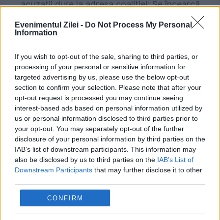
acuzații dure la adresa coaliției: Se încearcă
blocarea infrastructurii și a agriculturii
Evenimentul Zilei -
Do Not Process My Personal
Information
If you wish to opt-out of the sale, sharing to third parties, or
processing of your personal or sensitive information for
targeted advertising by us, please use the below opt-out
section to confirm your selection. Please note that after your
opt-out request is processed you may continue seeing
interest-based ads based on personal information utilized by
us or personal information disclosed to third parties prior to
your opt-out. You may separately opt-out of the further
disclosure of your personal information by third parties on the
POLITICA
IAB’s list of downstream participants. This information may
also be disclosed by us to third parties on the
IAB’s List of
Ilie Bolojan critică votul din Senat: Se pun în
Downstream Participants
that may further disclose it to other
pericol miliardele de euro din PNRR pentru un
third parties.
jalon deja plătit de Comisia Europeană
CONFIRM