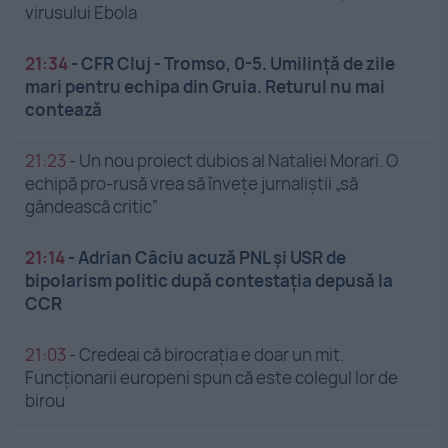
virusului Ebola
21:34
-
CFR Cluj - Tromso, 0-5. Umilință de zile
mari pentru echipa din Gruia. Returul nu mai
contează
21:23
-
Un nou proiect dubios al Nataliei Morari. O
echipă pro-rusă vrea să înveţe jurnaliştii „să
gândească critic”
21:14
-
Adrian Câciu acuză PNL și USR de
bipolarism politic după contestația depusă la
CCR
21:03
-
Credeai că birocrația e doar un mit.
Funcționarii europeni spun că este colegul lor de
birou