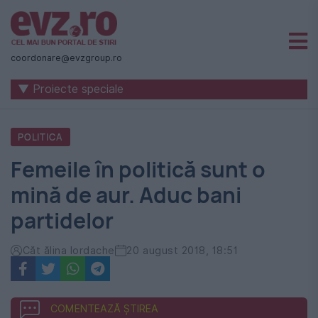
Știri
naționale
coordonare@evzgroup.ro
și
▼ Proiecte speciale
internaționale
|
POLITICA
România
Femeile în politică sunt o
-
mină de aur. Aduc bani
Evenimentul
partidelor
Zilei
Căt ălina Iordache
20 august 2018, 18:51
COMENTEAZĂ ȘTIREA