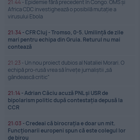
21:44
-
Epidemie fără precedent în Congo. OMS și
Africa CDC investighează o posibilă mutație a
virusului Ebola
21:34
-
CFR Cluj - Tromso, 0-5. Umilință de zile
mari pentru echipa din Gruia. Returul nu mai
contează
21:23
-
Un nou proiect dubios al Nataliei Morari. O
echipă pro-rusă vrea să înveţe jurnaliştii „să
gândească critic”
21:14
-
Adrian Câciu acuză PNL și USR de
bipolarism politic după contestația depusă la
CCR
21:03
-
Credeai că birocrația e doar un mit.
Funcționarii europeni spun că este colegul lor
de birou