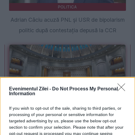
POLITICA
Adrian Câciu acuză PNL și USR de bipolarism
politic după contestația depusă la CCR
Evenimentul Zilei -
Do Not Process My Personal
Information
POLITICA
If you wish to opt-out of the sale, sharing to third parties, or
processing of your personal or sensitive information for
Sorin Grindeanu: Parlamentul a evitat
targeted advertising by us, please use the below opt-out
section to confirm your selection. Please note that after your
pierderea a 5,8 miliarde de euro din PNRR și a
opt-out request is processed you may continue seeing