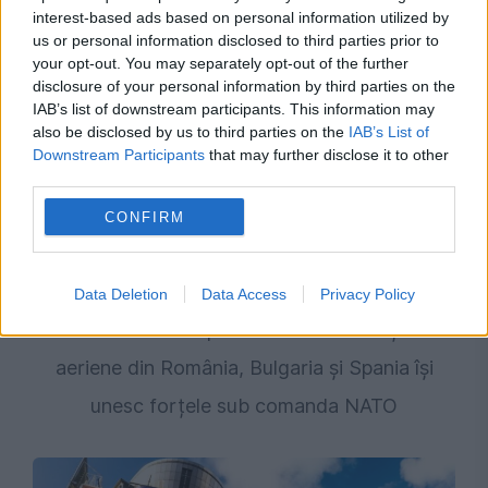
deblocat 16,7 miliarde din SAFE
interest-based ads based on personal information utilized by
us or personal information disclosed to third parties prior to
your opt-out. You may separately opt-out of the further
disclosure of your personal information by third parties on the
IAB’s list of downstream participants. This information may
also be disclosed by us to third parties on the
IAB’s List of
Downstream Participants
that may further disclose it to other
third parties.
CONFIRM
INTERNATIONAL
Data Deletion
Data Access
Privacy Policy
Acord trilateral pe Flancul Estic. Forțele
aeriene din România, Bulgaria și Spania își
unesc forțele sub comanda NATO