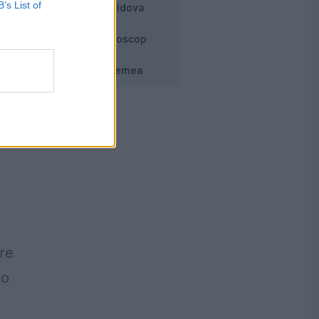
B’s List of
Moldova
Horoscop
Vremea
olo
re
 o