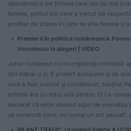
abandonat-o pe femeia care nici nu mai pute
femeie, primul om care a trecut pe respecti
profitat de starea în care se afla femeia şi a 
Premieră în politica românească. Povest
Voiculescu la alegeri | VIDEO
Jafuri româneşti cu inconştienţă criminală: 
nici măcar o zi. E proiect european şi de ac
care a fost arestat şi condamnat, susţine îns
schimb are cu totul altă părere. El l-a conda
declarat că estei absolut sigur de vinovăţi
să consimtă orice, nu numai un act sexual", 
BILANŢ TRAGIC. Uraganul Sandy A UCIS 1