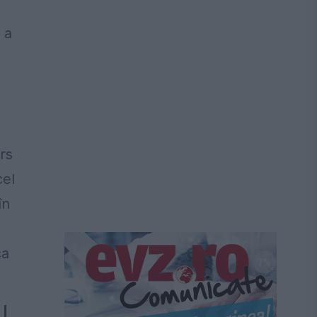
 a
rs
cel
în
ca
 |