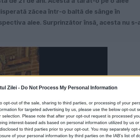
stă de 21 de ani. Acesta a târât-o pe o alee
disperată zăcea într-o baltă de sânge în
spectiva alee. Surprinzător însă, acesta nu s-
l Zilei -
Do Not Process My Personal Information
to opt-out of the sale, sharing to third parties, or processing of your per
formation for targeted advertising by us, please use the below opt-out s
r selection. Please note that after your opt-out request is processed y
eing interest-based ads based on personal information utilized by us or
disclosed to third parties prior to your opt-out. You may separately opt-
losure of your personal information by third parties on the IAB’s list of