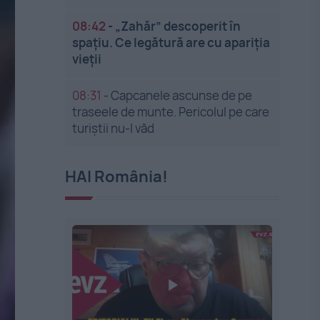
08:42
-
„Zahăr” descoperit în
spațiu. Ce legătură are cu apariția
vieții
08:31
-
Capcanele ascunse de pe
traseele de munte. Pericolul pe care
turiștii nu-l văd
HAI România!