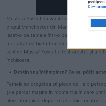
participants
Downstream 
Musfata Yussuf, în vârstă de 21 de ani, a vio
oraşul Manchester din Marea Britanie. Culmea
lăsat-o pe femeie într-o baltă de sânge în mi
a profitat de biata femeie în acelaşi fel. Cel 
schimb Mustaf Yussuf a fost arestat şi a pri
închisoare.
Destin sau întâmplare? Ce au păţit actor
Femeia se pregătea să plece de la o petrece
şi-a parcat maşina în momentul în care primul
alee lăturanică, departe de ochii trecătorilo