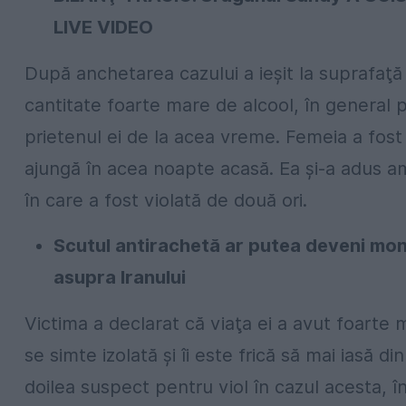
LIVE VIDEO
După anchetarea cazului a ieşit la suprafaţ
cantitate foarte mare de alcool, în general
prietenul ei de la acea vreme. Femeia a fost 
ajungă în acea noapte acasă. Ea şi-a adus a
în care a fost violată de două ori.
Scutul antirachetă ar putea deveni mon
asupra Iranului
Victima a declarat că viaţa ei a avut foarte 
se simte izolată şi îi este frică să mai iasă d
doilea suspect pentru viol în cazul acesta, î