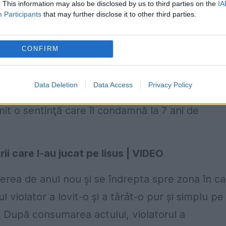
. This information may also be disclosed by us to third parties on the
IA
Participants
that may further disclose it to other third parties.
lat o femeie chiar în noaptea de revelion, în
CONFIRM
 este că după ce a săvârşit oribila faptă şi a
jlocul străzii, un alt bărbat care a trecut pe ac
Data Deletion
Data Access
Privacy Policy
de-al doilea violator nu a fost încă prins, în
mit o sentinţă care îl condamnă la 7 ani de
ii care l-au jucat pe Iisus | VIDEO
rea de anul nou şi se îndrepta spre zona în ca
 violator a lovit-o şi a târât-o pur şi simplu pe
r. După consumarea actului, violatorul a