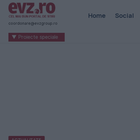
Știri
Home
Social
naționale
coordonare@evzgroup.ro
și
▼ Proiecte speciale
internaționale
|
România
-
Evenimentul
Zilei